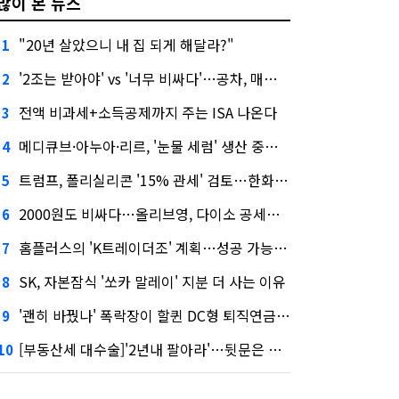
많이 본 뉴스
"20년 살았으니 내 집 되게 해달라?"
1
'2조는 받아야' vs '너무 비싸다'…공차, 매각 성공할까
2
전액 비과세+소득공제까지 주는 ISA 나온다
3
메디큐브·아누아·리르, '눈물 세럼' 생산 중단한다
4
트럼프, 폴리실리콘 '15% 관세' 검토…한화큐셀·OCI 영향은?
5
2000원도 비싸다…올리브영, 다이소 공세에 '가성비'로 맞불
6
홈플러스의 'K트레이더조' 계획…성공 가능성은 '글쎄'
7
SK, 자본잠식 '쏘카 말레이' 지분 더 사는 이유
8
'괜히 바꿨나' 폭락장이 할퀸 DC형 퇴직연금…전문가 조언은
9
[부동산세 대수술]'2년내 팔아라'…뒷문은 열었다
10