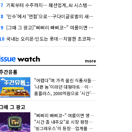
기획부터 수주까지… 패션업계, AI 시스템화 박차
7
'인수'에서 '연합'으로…구다이글로벌의 새로운 투자법
8
[그때 그 광고]"삐삐리 빠삐코~" 여름이면 생각나는 그 노래
9
국내는 오리온·인도는 롯데…치열한 초코파이 대전
10
more
주간유통
"어렵다"며 가격 올린 식품사들…진짜 어려운 거 맞아?
'나쁜 놈'이라던 대형마트…이젠 '불쌍한 놈' 됐다
홈플러스, 2000억원으로 '시간'을 샀다
그때 그 광고
"삐삐리 빠삐코~" 여름이면 생각나는 그 노래
"시간 좀 내주오"로 시장 평정한 하이마트
'빙그레우스'의 등장…업계를 흔든 '세계관' 마케팅