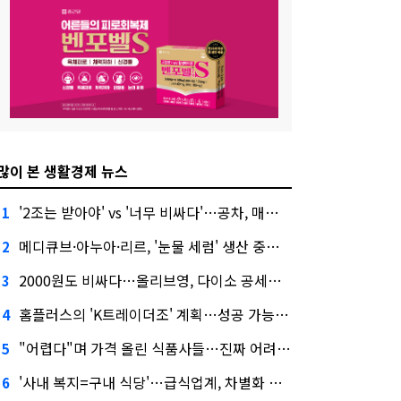
많이 본 생활경제 뉴스
'2조는 받아야' vs '너무 비싸다'…공차, 매각 성공할까
1
메디큐브·아누아·리르, '눈물 세럼' 생산 중단한다
2
2000원도 비싸다…올리브영, 다이소 공세에 '가성비'로 맞불
3
홈플러스의 'K트레이더조' 계획…성공 가능성은 '글쎄'
4
"어렵다"며 가격 올린 식품사들…진짜 어려운 거 맞아?
5
'사내 복지=구내 식당'…급식업계, 차별화 경쟁 본격화
6