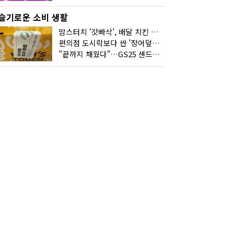
슬기로운 소비 생활
맘스터치 '갓빠삭', 배달 치킨 선입견을 바꿨다
편의점 도시락보다 싼 '장어덮밥'…오뚜기가 해냈다
"끝까지 채웠다"…GS25 샌드위치의 달라진 '속'사정