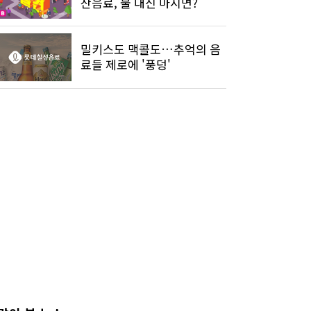
산음료, 물 대신 마시면?
밀키스도 맥콜도…추억의 음
료들 제로에 '풍덩'