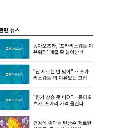
관련 뉴스
동아오츠카, '포카리스웨트 이
온워터' 매출 확 늘어난 비결
은
"난 제로는 안 맞아"…'포카
리스웨트'의 이유있는 고집
"원가 상승 못 버텨"…동아오
츠카, 포카리 가격 올린다
건강에 좋다는 탄산수·제로탄