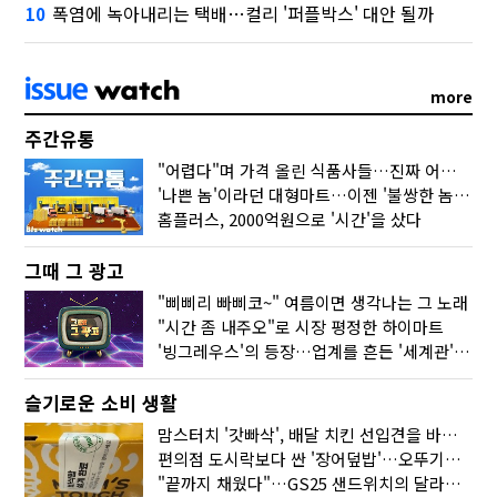
폭염에 녹아내리는 택배…컬리 '퍼플박스' 대안 될까
10
more
주간유통
"어렵다"며 가격 올린 식품사들…진짜 어려운 거 맞아?
'나쁜 놈'이라던 대형마트…이젠 '불쌍한 놈' 됐다
홈플러스, 2000억원으로 '시간'을 샀다
그때 그 광고
"삐삐리 빠삐코~" 여름이면 생각나는 그 노래
"시간 좀 내주오"로 시장 평정한 하이마트
'빙그레우스'의 등장…업계를 흔든 '세계관' 마케팅
슬기로운 소비 생활
맘스터치 '갓빠삭', 배달 치킨 선입견을 바꿨다
편의점 도시락보다 싼 '장어덮밥'…오뚜기가 해냈다
"끝까지 채웠다"…GS25 샌드위치의 달라진 '속'사정