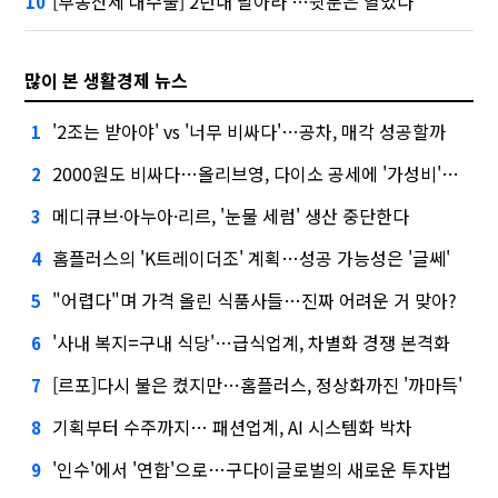
[부동산세 대수술]'2년내 팔아라'…뒷문은 열었다
10
많이 본 생활경제 뉴스
'2조는 받아야' vs '너무 비싸다'…공차, 매각 성공할까
1
2000원도 비싸다…올리브영, 다이소 공세에 '가성비'로 맞불
2
메디큐브·아누아·리르, '눈물 세럼' 생산 중단한다
3
홈플러스의 'K트레이더조' 계획…성공 가능성은 '글쎄'
4
"어렵다"며 가격 올린 식품사들…진짜 어려운 거 맞아?
5
'사내 복지=구내 식당'…급식업계, 차별화 경쟁 본격화
6
[르포]다시 불은 켰지만…홈플러스, 정상화까진 '까마득'
7
기획부터 수주까지… 패션업계, AI 시스템화 박차
8
'인수'에서 '연합'으로…구다이글로벌의 새로운 투자법
9