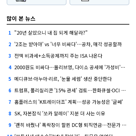
많이 본 뉴스
"20년 살았으니 내 집 되게 해달라?"
1
'2조는 받아야' vs '너무 비싸다'…공차, 매각 성공할까
2
전액 비과세+소득공제까지 주는 ISA 나온다
3
2000원도 비싸다…올리브영, 다이소 공세에 '가성비'로 맞불
4
메디큐브·아누아·리르, '눈물 세럼' 생산 중단한다
5
트럼프, 폴리실리콘 '15% 관세' 검토…한화큐셀·OCI 영향은?
6
홈플러스의 'K트레이더조' 계획…성공 가능성은 '글쎄'
7
SK, 자본잠식 '쏘카 말레이' 지분 더 사는 이유
8
'괜히 바꿨나' 폭락장이 할퀸 DC형 퇴직연금…전문가 조언은
9