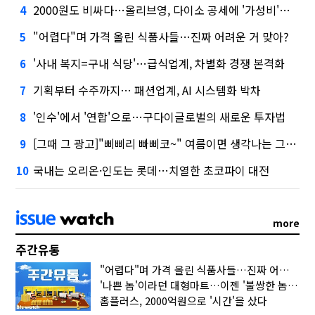
2000원도 비싸다…올리브영, 다이소 공세에 '가성비'로 맞불
4
"어렵다"며 가격 올린 식품사들…진짜 어려운 거 맞아?
5
'사내 복지=구내 식당'…급식업계, 차별화 경쟁 본격화
6
기획부터 수주까지… 패션업계, AI 시스템화 박차
7
'인수'에서 '연합'으로…구다이글로벌의 새로운 투자법
8
[그때 그 광고]"삐삐리 빠삐코~" 여름이면 생각나는 그 노래
9
국내는 오리온·인도는 롯데…치열한 초코파이 대전
10
more
주간유통
"어렵다"며 가격 올린 식품사들…진짜 어려운 거 맞아?
'나쁜 놈'이라던 대형마트…이젠 '불쌍한 놈' 됐다
홈플러스, 2000억원으로 '시간'을 샀다