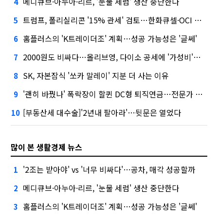
메디큐브·아누아·리르, '눈물 세럼' 생산 중단한다
4
트럼프, 폴리실리콘 '15% 관세' 검토…한화큐셀·OCI 영향은?
5
홈플러스의 'K트레이더조' 계획…성공 가능성은 '글쎄'
6
2000원도 비싸다…올리브영, 다이소 공세에 '가성비'로 맞불
7
SK, 자본잠식 '쏘카 말레이' 지분 더 사는 이유
8
'괜히 바꿨나' 폭락장이 할퀸 DC형 퇴직연금…전문가 조언은
9
[부동산세 대수술]'2년내 팔아라'…뒷문은 열었다
10
많이 본 생활경제 뉴스
'2조는 받아야' vs '너무 비싸다'…공차, 매각 성공할까
1
메디큐브·아누아·리르, '눈물 세럼' 생산 중단한다
2
홈플러스의 'K트레이더조' 계획…성공 가능성은 '글쎄'
3