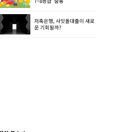
7~8등급 '숨통'
저축은행, 사잇돌대출이 새로
운 기회될까?