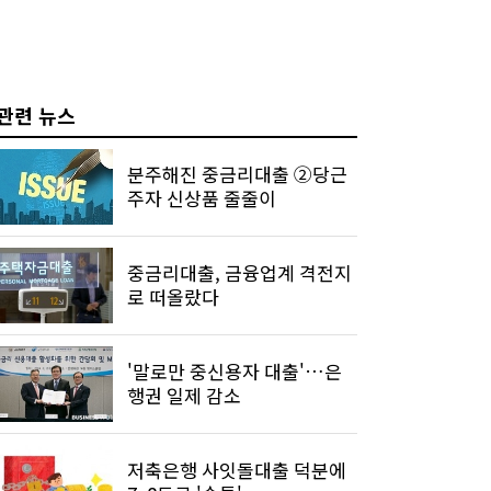
관련 뉴스
분주해진 중금리대출 ②당근
주자 신상품 줄줄이
중금리대출, 금융업계 격전지
로 떠올랐다
'말로만 중신용자 대출'…은
행권 일제 감소
저축은행 사잇돌대출 덕분에