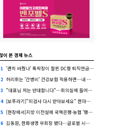
많이 본 경제 뉴스
'괜히 바꿨나' 폭락장이 할퀸 DC형 퇴직연금…전문가 조언은
1
허리휘는 '간병비' 건강보험 적용하면…내 간병보험은?
2
"대표님 저는 반대합니다"…회의실에 들어온 신한금융 AI
3
[보푸라기]"피검사 다시 받아보세요" 한마디에 보험금 못 받을 뻔?
4
[현장에서]지방 이전설에 국책은행·농협 '행동파'…금감원 '신중모드'
5
김동원, 한화생명 부회장 됐다…글로벌 시너지 기대감
6