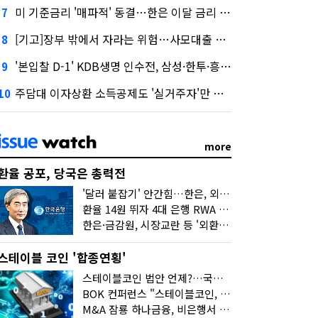
미 기준금리 '매파적' 동결…한은 이달 금리 향방은?
7
[기고]장부 밖에서 자라는 위험…사모대출 시장과 AI
8
'본입찰 D-1' KDB생명 인수전, 삼성·한투·흥국 셈법은?
9
주담대 이자상환 소득공제도 '실거주자'만 가능
10
more
환율 공포, 당국은 총력전
'달러 붙잡기' 안간힘…한은, 외화 초과지준에 이자 6개월 더
환율 14원 뛰자 4대 은행 RWA 6조 '눈덩이'…2배 뛴 2분기는?
한은·금감원, 시장교란 등 '외환공동검사'…환율 급등 전방위 대응
스테이블 코인 '합종연횡'
스테이블코인 법안 언제?…국회에 쏠린 시선
BOK 컨퍼런스 "스테이블코인, 결제 넘어 보험 대출 등 금융 연결 도구"
M&A 잠룡 하나금융, 비은행서 '두나무'로 눈돌린 이유는