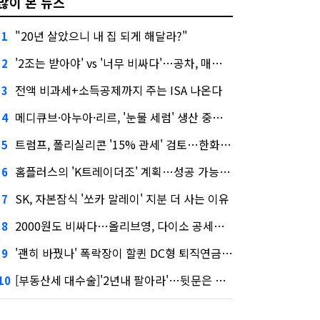
많이 본 뉴스
"20년 살았으니 내 집 되게 해달라?"
1
'2조는 받아야' vs '너무 비싸다'…공차, 매각 성공할까
2
전액 비과세+소득공제까지 주는 ISA 나온다
3
메디큐브·아누아·리르, '눈물 세럼' 생산 중단한다
4
트럼프, 폴리실리콘 '15% 관세' 검토…한화큐셀·OCI 영향은?
5
홈플러스의 'K트레이더조' 계획…성공 가능성은 '글쎄'
6
SK, 자본잠식 '쏘카 말레이' 지분 더 사는 이유
7
2000원도 비싸다…올리브영, 다이소 공세에 '가성비'로 맞불
8
'괜히 바꿨나' 폭락장이 할퀸 DC형 퇴직연금…전문가 조언은
9
[부동산세 대수술]'2년내 팔아라'…뒷문은 열었다
10