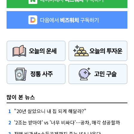
많이 본 뉴스
"20년 살았으니 내 집 되게 해달라?"
1
'2조는 받아야' vs '너무 비싸다'…공차, 매각 성공할까
2
전액 비과세+소득공제까지 주는 ISA 나온다
3