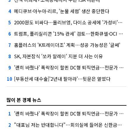
메디큐브·아누아·리르, '눈물 세럼' 생산 중단한다
4
2000원도 비싸다…올리브영, 다이소 공세에 '가성비'로 맞불
5
트럼프, 폴리실리콘 '15% 관세' 검토…한화큐셀·OCI 영향은?
6
홈플러스의 'K트레이더조' 계획…성공 가능성은 '글쎄'
7
SK, 자본잠식 '쏘카 말레이' 지분 더 사는 이유
8
'괜히 바꿨나' 폭락장이 할퀸 DC형 퇴직연금…전문가 조언은
9
[부동산세 대수술]'2년내 팔아라'…뒷문은 열었다
10
많이 본 경제 뉴스
'괜히 바꿨나' 폭락장이 할퀸 DC형 퇴직연금…전문가 조언은
1
"대표님 저는 반대합니다"…회의실에 들어온 신한금융 AI
2