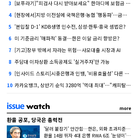
[보푸라기]"피검사 다시 받아보세요" 한마디에 보험금 못 받을 뻔?
3
[현장에서]지방 이전설에 국책은행·농협 '행동파'…금감원 '신중모드'
4
'본입찰 D-1' KDB생명 인수전, 삼성·한투·흥국 셈법은?
5
미 기준금리 '매파적' 동결…한은 이달 금리 향방은?
6
[기고]장부 밖에서 자라는 위험…사모대출 시장과 AI
7
주담대 이자상환 소득공제도 '실거주자'만 가능
8
[인사이드 스토리]시중은행과 인뱅, '비용효율성' 다른 잣대 왜?
9
카카오뱅크, 상반기 순익 3280억 '역대 최대'…"캐피탈, 자산 1조원 이상"
10
more
환율 공포, 당국은 총력전
'달러 붙잡기' 안간힘…한은, 외화 초과지준에 이자 6개월 더
환율 14원 뛰자 4대 은행 RWA 6조 '눈덩이'…2배 뛴 2분기는?