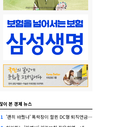
많이 본 경제 뉴스
'괜히 바꿨나' 폭락장이 할퀸 DC형 퇴직연금…전문가 조언은
1