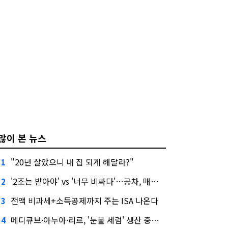
많이 본 뉴스
"20년 살았으니 내 집 되게 해달라?"
1
'2조는 받아야' vs '너무 비싸다'…공차, 매각 성공할까
2
전액 비과세+소득공제까지 주는 ISA 나온다
3
메디큐브·아누아·리르, '눈물 세럼' 생산 중단한다
4