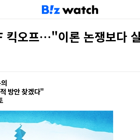
F 킥오프…"이론 논쟁보다 
논의
적 방안 찾겠다"
토