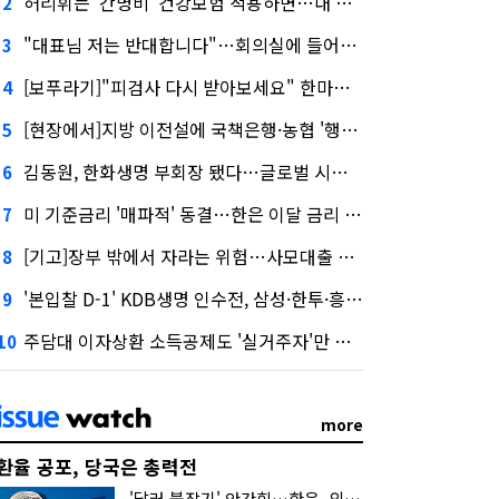
허리휘는 '간병비' 건강보험 적용하면…내 간병보험은?
2
"대표님 저는 반대합니다"…회의실에 들어온 신한금융 AI
3
[보푸라기]"피검사 다시 받아보세요" 한마디에 보험금 못 받을 뻔?
4
[현장에서]지방 이전설에 국책은행·농협 '행동파'…금감원 '신중모드'
5
김동원, 한화생명 부회장 됐다…글로벌 시너지 기대감
6
미 기준금리 '매파적' 동결…한은 이달 금리 향방은?
7
[기고]장부 밖에서 자라는 위험…사모대출 시장과 AI
8
'본입찰 D-1' KDB생명 인수전, 삼성·한투·흥국 셈법은?
9
주담대 이자상환 소득공제도 '실거주자'만 가능
10
more
환율 공포, 당국은 총력전
'달러 붙잡기' 안간힘…한은, 외화 초과지준에 이자 6개월 더