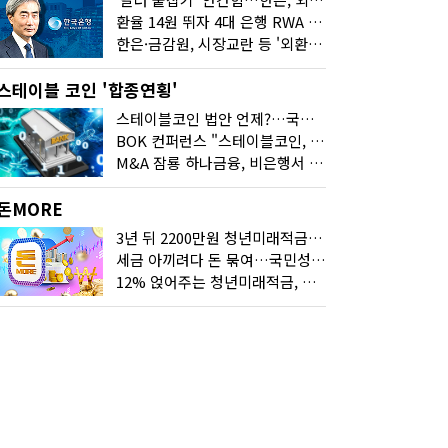
환율 14원 뛰자 4대 은행 RWA 6조 '눈덩이'…2배 뛴 2분기는?
한은·금감원, 시장교란 등 '외환공동검사'…환율 급등 전방위 대응
스테이블 코인 '합종연횡'
스테이블코인 법안 언제?…국회에 쏠린 시선
BOK 컨퍼런스 "스테이블코인, 결제 넘어 보험 대출 등 금융 연결 도구"
M&A 잠룡 하나금융, 비은행서 '두나무'로 눈돌린 이유는
돈MORE
3년 뒤 2200만원 청년미래적금, 최고 금리 받으려면?
세금 아끼려다 돈 묶여…국민성장펀드 누가 가입하면 좋을까
12% 얹어주는 청년미래적금, 갈아타기 거절 될수 있어요