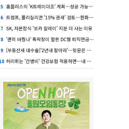
홈플러스의 'K트레이더조' 계획…성공 가능성은 '글쎄'
5
트럼프, 폴리실리콘 '15% 관세' 검토…한화큐셀·OCI 영향은?
6
SK, 자본잠식 '쏘카 말레이' 지분 더 사는 이유
7
'괜히 바꿨나' 폭락장이 할퀸 DC형 퇴직연금…전문가 조언은
8
[부동산세 대수술]'2년내 팔아라'…뒷문은 열었다
9
허리휘는 '간병비' 건강보험 적용하면…내 간병보험은?
10