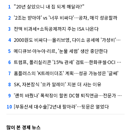
"20년 살았으니 내 집 되게 해달라?"
1
'2조는 받아야' vs '너무 비싸다'…공차, 매각 성공할까
2
전액 비과세+소득공제까지 주는 ISA 나온다
3
2000원도 비싸다…올리브영, 다이소 공세에 '가성비'로 맞불
4
메디큐브·아누아·리르, '눈물 세럼' 생산 중단한다
5
트럼프, 폴리실리콘 '15% 관세' 검토…한화큐셀·OCI 영향은?
6
홈플러스의 'K트레이더조' 계획…성공 가능성은 '글쎄'
7
SK, 자본잠식 '쏘카 말레이' 지분 더 사는 이유
8
'괜히 바꿨나' 폭락장이 할퀸 DC형 퇴직연금…전문가 조언은
9
[부동산세 대수술]'2년내 팔아라'…뒷문은 열었다
10
많이 본 경제 뉴스