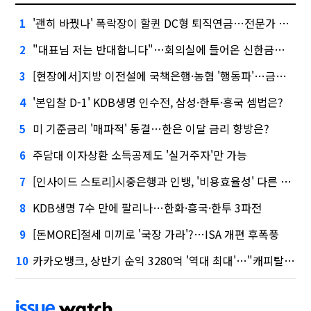
'괜히 바꿨나' 폭락장이 할퀸 DC형 퇴직연금…전문가 조언은
1
"대표님 저는 반대합니다"…회의실에 들어온 신한금융 AI
2
[현장에서]지방 이전설에 국책은행·농협 '행동파'…금감원 '신중모드'
3
'본입찰 D-1' KDB생명 인수전, 삼성·한투·흥국 셈법은?
4
미 기준금리 '매파적' 동결…한은 이달 금리 향방은?
5
주담대 이자상환 소득공제도 '실거주자'만 가능
6
[인사이드 스토리]시중은행과 인뱅, '비용효율성' 다른 잣대 왜?
7
KDB생명 7수 만에 팔리나…한화·흥국·한투 3파전
8
[돈MORE]절세 미끼로 '국장 가라'?…ISA 개편 후폭풍
9
카카오뱅크, 상반기 순익 3280억 '역대 최대'…"캐피탈, 자산 1조원 이상"
10