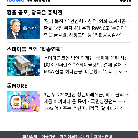
more
환율 공포, 당국은 총력전
'달러 붙잡기' 안간힘…한은, 외화 초과지준에 이자 6개월 더
환율 14원 뛰자 4대 은행 RWA 6조 '눈덩이'…2배 뛴 2분기는?
한은·금감원, 시장교란 등 '외환공동검사'…환율 급등 전방위 대응
스테이블 코인 '합종연횡'
스테이블코인 법안 언제?…국회에 쏠린 시선
BOK 컨퍼런스 "스테이블코인, 결제 넘어 보험 대출 등 금융 연결 도구"
M&A 잠룡 하나금융, 비은행서 '두나무'로 눈돌린 이유는
돈MORE
3년 뒤 2200만원 청년미래적금, 최고 금리 받으려면?
세금 아끼려다 돈 묶여…국민성장펀드 누가 가입하면 좋을까
12% 얹어주는 청년미래적금, 갈아타기 거절 될수 있어요
회사소개
이용약관
개인정보취급방침
저작권안내