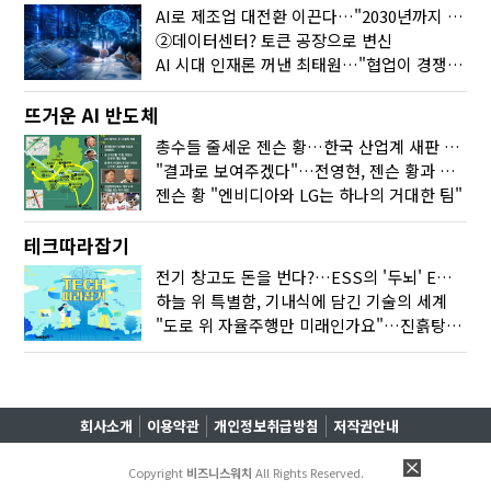
AI로 제조업 대전환 이끈다…"2030년까지 민관합동 20조 투자"
②데이터센터? 토큰 공장으로 변신
AI 시대 인재론 꺼낸 최태원…"협업이 경쟁력"
뜨거운 AI 반도체
총수들 줄세운 젠슨 황…한국 산업계 새판 짰다
"결과로 보여주겠다"…전영현, 젠슨 황과 HBM5 논의
젠슨 황 "엔비디아와 LG는 하나의 거대한 팀"
테크따라잡기
전기 창고도 돈을 번다?…ESS의 '두뇌' EMO가 뭐길래
하늘 위 특별함, 기내식에 담긴 기술의 세계
"도로 위 자율주행만 미래인가요"…진흙탕서 길 내는 HD현대 AI 기술
회사소개
이용약관
개인정보취급방침
저작권안내
Copyright
비즈니스워치
All Rights Reserved.