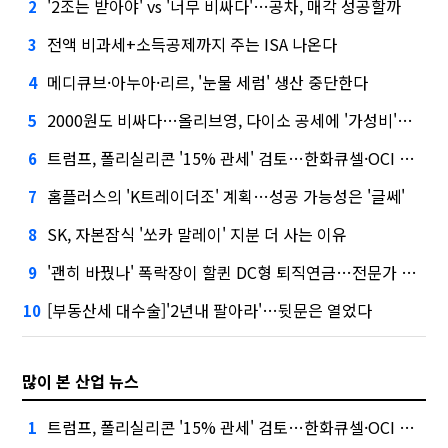
'2조는 받아야' vs '너무 비싸다'…공차, 매각 성공할까
2
전액 비과세+소득공제까지 주는 ISA 나온다
3
메디큐브·아누아·리르, '눈물 세럼' 생산 중단한다
4
2000원도 비싸다…올리브영, 다이소 공세에 '가성비'로 맞불
5
트럼프, 폴리실리콘 '15% 관세' 검토…한화큐셀·OCI 영향은?
6
홈플러스의 'K트레이더조' 계획…성공 가능성은 '글쎄'
7
SK, 자본잠식 '쏘카 말레이' 지분 더 사는 이유
8
'괜히 바꿨나' 폭락장이 할퀸 DC형 퇴직연금…전문가 조언은
9
[부동산세 대수술]'2년내 팔아라'…뒷문은 열었다
10
많이 본 산업 뉴스
트럼프, 폴리실리콘 '15% 관세' 검토…한화큐셀·OCI 영향은?
1