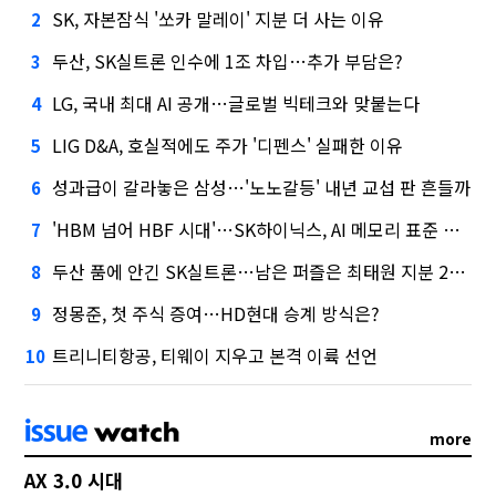
SK, 자본잠식 '쏘카 말레이' 지분 더 사는 이유
2
두산, SK실트론 인수에 1조 차입…추가 부담은?
3
LG, 국내 최대 AI 공개…글로벌 빅테크와 맞붙는다
4
LIG D&A, 호실적에도 주가 '디펜스' 실패한 이유
5
성과급이 갈라놓은 삼성…'노노갈등' 내년 교섭 판 흔들까
6
'HBM 넘어 HBF 시대'…SK하이닉스, AI 메모리 표준 선점 나섰다
7
두산 품에 안긴 SK실트론…남은 퍼즐은 최태원 지분 29.4%
8
정몽준, 첫 주식 증여…HD현대 승계 방식은?
9
트리니티항공, 티웨이 지우고 본격 이륙 선언
10
more
AX 3.0 시대