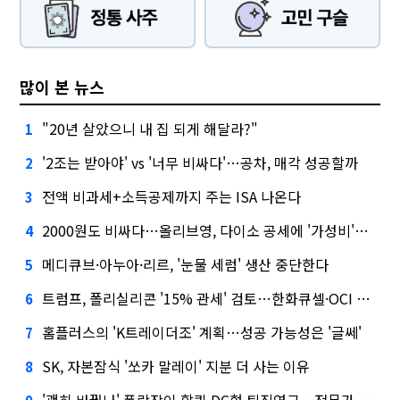
많이 본 뉴스
"20년 살았으니 내 집 되게 해달라?"
1
'2조는 받아야' vs '너무 비싸다'…공차, 매각 성공할까
2
전액 비과세+소득공제까지 주는 ISA 나온다
3
2000원도 비싸다…올리브영, 다이소 공세에 '가성비'로 맞불
4
메디큐브·아누아·리르, '눈물 세럼' 생산 중단한다
5
트럼프, 폴리실리콘 '15% 관세' 검토…한화큐셀·OCI 영향은?
6
홈플러스의 'K트레이더조' 계획…성공 가능성은 '글쎄'
7
SK, 자본잠식 '쏘카 말레이' 지분 더 사는 이유
8
'괜히 바꿨나' 폭락장이 할퀸 DC형 퇴직연금…전문가 조언은