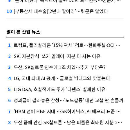
9
[부동산세 대수술]'2년내 팔아라'…뒷문은 열었다
10
많이 본 산업 뉴스
트럼프, 폴리실리콘 '15% 관세' 검토…한화큐셀·OCI 영향은?
1
SK, 자본잠식 '쏘카 말레이' 지분 더 사는 이유
2
두산, SK실트론 인수에 1조 차입…추가 부담은?
3
LG, 국내 최대 AI 공개…글로벌 빅테크와 맞붙는다
4
LIG D&A, 호실적에도 주가 '디펜스' 실패한 이유
5
성과급이 갈라놓은 삼성…'노노갈등' 내년 교섭 판 흔들까
6
'HBM 넘어 HBF 시대'…SK하이닉스, AI 메모리 표준 선점 나섰다
7
두산 품에 안긴 SK실트론…남은 퍼즐은 최태원 지분 29.4%
8