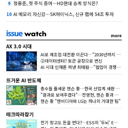
정몽준, 첫 주식 증여…HD현대 승계 방식은?
9
AI 메모리 자신감…SK하이닉스, 신규 팹에 54조 투자
10
more
AX 3.0 시대
AI로 제조업 대전환 이끈다…"2030년까지 민관합동 20조 투자"
②데이터센터? 토큰 공장으로 변신
AI 시대 인재론 꺼낸 최태원…"협업이 경쟁력"
뜨거운 AI 반도체
총수들 줄세운 젠슨 황…한국 산업계 새판 짰다
"결과로 보여주겠다"…전영현, 젠슨 황과 HBM5 논의
젠슨 황 "엔비디아와 LG는 하나의 거대한 팀"
테크따라잡기
전기 창고도 돈을 번다?…ESS의 '두뇌' EMO가 뭐길래