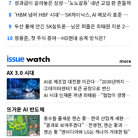
성과급이 갈라놓은 삼성…'노노갈등' 내년 교섭 판 흔들까
7
'HBM 넘어 HBF 시대'…SK하이닉스, AI 메모리 표준 선점 나섰다
8
두산 품에 안긴 SK실트론…남은 퍼즐은 최태원 지분 29.4%
9
정몽준, 첫 주식 증여…HD현대 승계 방식은?
10
more
AX 3.0 시대
AI로 제조업 대전환 이끈다…"2030년까지 민관합동 20조 투자"
②데이터센터? 토큰 공장으로 변신
AI 시대 인재론 꺼낸 최태원…"협업이 경쟁력"
뜨거운 AI 반도체
총수들 줄세운 젠슨 황…한국 산업계 새판 짰다
"결과로 보여주겠다"…전영현, 젠슨 황과 HBM5 논의
젠슨 황 "엔비디아와 LG는 하나의 거대한 팀"