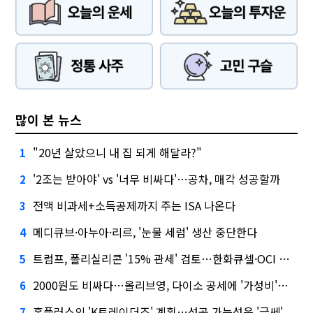
많이 본 뉴스
"20년 살았으니 내 집 되게 해달라?"
1
'2조는 받아야' vs '너무 비싸다'…공차, 매각 성공할까
2
전액 비과세+소득공제까지 주는 ISA 나온다
3
메디큐브·아누아·리르, '눈물 세럼' 생산 중단한다
4
트럼프, 폴리실리콘 '15% 관세' 검토…한화큐셀·OCI 영향은?
5
2000원도 비싸다…올리브영, 다이소 공세에 '가성비'로 맞불
6
홈플러스의 'K트레이더조' 계획…성공 가능성은 '글쎄'
7