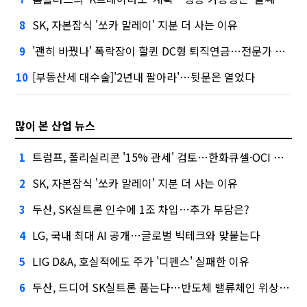
SK, 자본잠식 '쏘카 말레이' 지분 더 사는 이유
8
'괜히 바꿨나' 폭락장이 할퀸 DC형 퇴직연금…전문가 조언은
9
[부동산세 대수술]'2년내 팔아라'…뒷문은 열었다
10
많이 본 산업 뉴스
트럼프, 폴리실리콘 '15% 관세' 검토…한화큐셀·OCI 영향은?
1
SK, 자본잠식 '쏘카 말레이' 지분 더 사는 이유
2
두산, SK실트론 인수에 1조 차입…추가 부담은?
3
LG, 국내 최대 AI 공개…글로벌 빅테크와 맞붙는다
4
LIG D&A, 호실적에도 주가 '디펜스' 실패한 이유
5
두산, 드디어 SK실트론 품는다…반도체 밸류체인 위상 강화
6