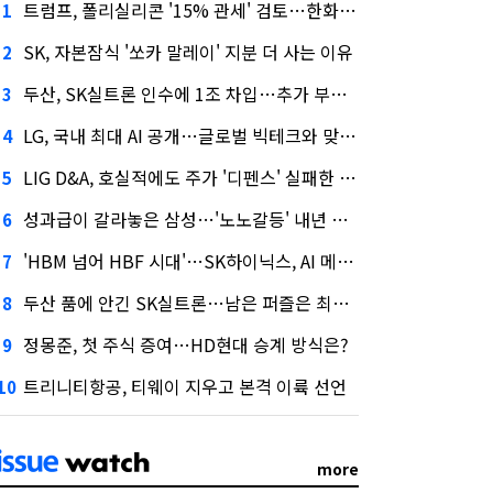
트럼프, 폴리실리콘 '15% 관세' 검토…한화큐셀·OCI 영향은?
1
SK, 자본잠식 '쏘카 말레이' 지분 더 사는 이유
2
두산, SK실트론 인수에 1조 차입…추가 부담은?
3
LG, 국내 최대 AI 공개…글로벌 빅테크와 맞붙는다
4
LIG D&A, 호실적에도 주가 '디펜스' 실패한 이유
5
성과급이 갈라놓은 삼성…'노노갈등' 내년 교섭 판 흔들까
6
'HBM 넘어 HBF 시대'…SK하이닉스, AI 메모리 표준 선점 나섰다
7
두산 품에 안긴 SK실트론…남은 퍼즐은 최태원 지분 29.4%
8
정몽준, 첫 주식 증여…HD현대 승계 방식은?
9
트리니티항공, 티웨이 지우고 본격 이륙 선언
10
more