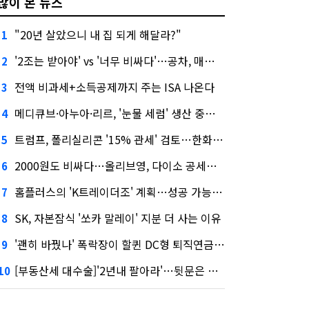
많이 본 뉴스
"20년 살았으니 내 집 되게 해달라?"
1
'2조는 받아야' vs '너무 비싸다'…공차, 매각 성공할까
2
전액 비과세+소득공제까지 주는 ISA 나온다
3
메디큐브·아누아·리르, '눈물 세럼' 생산 중단한다
4
트럼프, 폴리실리콘 '15% 관세' 검토…한화큐셀·OCI 영향은?
5
2000원도 비싸다…올리브영, 다이소 공세에 '가성비'로 맞불
6
홈플러스의 'K트레이더조' 계획…성공 가능성은 '글쎄'
7
SK, 자본잠식 '쏘카 말레이' 지분 더 사는 이유
8
'괜히 바꿨나' 폭락장이 할퀸 DC형 퇴직연금…전문가 조언은
9
[부동산세 대수술]'2년내 팔아라'…뒷문은 열었다
10