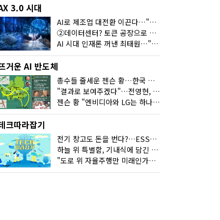
AX 3.0 시대
AI로 제조업 대전환 이끈다…"2030년까지 민관합동 20조 투자"
②데이터센터? 토큰 공장으로 변신
AI 시대 인재론 꺼낸 최태원…"협업이 경쟁력"
뜨거운 AI 반도체
총수들 줄세운 젠슨 황…한국 산업계 새판 짰다
"결과로 보여주겠다"…전영현, 젠슨 황과 HBM5 논의
젠슨 황 "엔비디아와 LG는 하나의 거대한 팀"
테크따라잡기
전기 창고도 돈을 번다?…ESS의 '두뇌' EMO가 뭐길래
하늘 위 특별함, 기내식에 담긴 기술의 세계
"도로 위 자율주행만 미래인가요"…진흙탕서 길 내는 HD현대 AI 기술