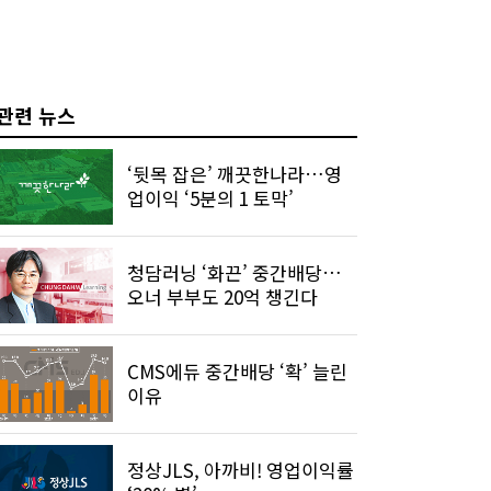
관련 뉴스
‘뒷목 잡은’ 깨끗한나라…영
업이익 ‘5분의 1 토막’
청담러닝 ‘화끈’ 중간배당…
오너 부부도 20억 챙긴다
CMS에듀 중간배당 ‘확’ 늘린
이유
정상JLS, 아까비! 영업이익률