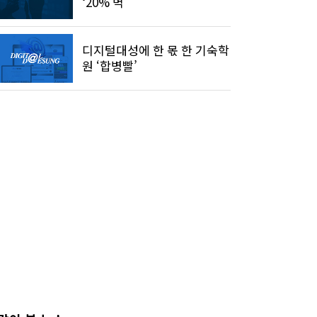
‘20% 벽’
디지털대성에 한 몫 한 기숙학
원 ‘합병빨’