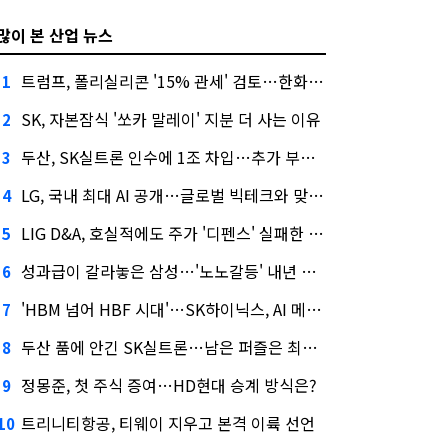
많이 본 산업 뉴스
트럼프, 폴리실리콘 '15% 관세' 검토…한화큐셀·OCI 영향은?
1
SK, 자본잠식 '쏘카 말레이' 지분 더 사는 이유
2
두산, SK실트론 인수에 1조 차입…추가 부담은?
3
LG, 국내 최대 AI 공개…글로벌 빅테크와 맞붙는다
4
LIG D&A, 호실적에도 주가 '디펜스' 실패한 이유
5
성과급이 갈라놓은 삼성…'노노갈등' 내년 교섭 판 흔들까
6
'HBM 넘어 HBF 시대'…SK하이닉스, AI 메모리 표준 선점 나섰다
7
두산 품에 안긴 SK실트론…남은 퍼즐은 최태원 지분 29.4%
8
정몽준, 첫 주식 증여…HD현대 승계 방식은?
9
트리니티항공, 티웨이 지우고 본격 이륙 선언
10