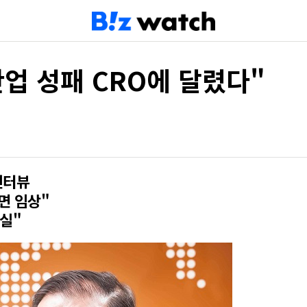
업 성패 CRO에 달렸다"
인터뷰
면 임상"
절실"