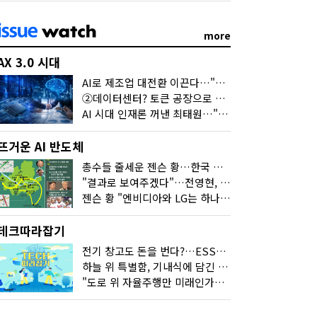
more
AX 3.0 시대
AI로 제조업 대전환 이끈다…"2030년까지 민관합동 20조 투자"
②데이터센터? 토큰 공장으로 변신
AI 시대 인재론 꺼낸 최태원…"협업이 경쟁력"
뜨거운 AI 반도체
총수들 줄세운 젠슨 황…한국 산업계 새판 짰다
"결과로 보여주겠다"…전영현, 젠슨 황과 HBM5 논의
젠슨 황 "엔비디아와 LG는 하나의 거대한 팀"
테크따라잡기
전기 창고도 돈을 번다?…ESS의 '두뇌' EMO가 뭐길래
하늘 위 특별함, 기내식에 담긴 기술의 세계
"도로 위 자율주행만 미래인가요"…진흙탕서 길 내는 HD현대 AI 기술