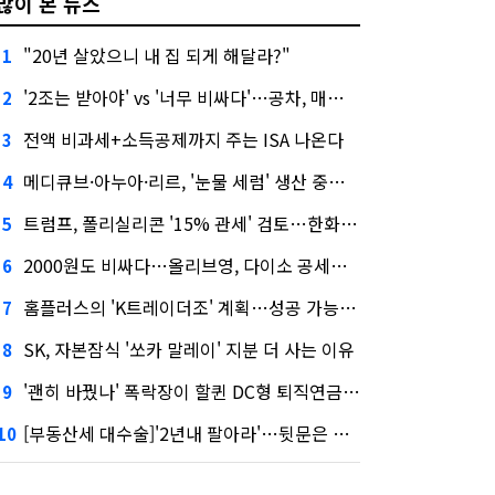
많이 본 뉴스
"20년 살았으니 내 집 되게 해달라?"
1
'2조는 받아야' vs '너무 비싸다'…공차, 매각 성공할까
2
전액 비과세+소득공제까지 주는 ISA 나온다
3
메디큐브·아누아·리르, '눈물 세럼' 생산 중단한다
4
트럼프, 폴리실리콘 '15% 관세' 검토…한화큐셀·OCI 영향은?
5
2000원도 비싸다…올리브영, 다이소 공세에 '가성비'로 맞불
6
홈플러스의 'K트레이더조' 계획…성공 가능성은 '글쎄'
7
SK, 자본잠식 '쏘카 말레이' 지분 더 사는 이유
8
'괜히 바꿨나' 폭락장이 할퀸 DC형 퇴직연금…전문가 조언은
9
[부동산세 대수술]'2년내 팔아라'…뒷문은 열었다
10