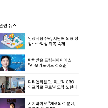
관련 뉴스
임상시험수탁, 지난해 외형 성
장…수익성 회복 숙제
탄력받은 드림씨아이에스
"AI·오가노이드 정조준"
디티앤씨알오, 독보적 CRO
인프라로 글로벌 도약 노린다
시지바이오 "재생의료 분야,