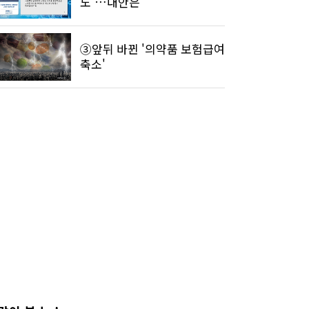
도'…대안은
③앞뒤 바뀐 '의약품 보험급여
축소'