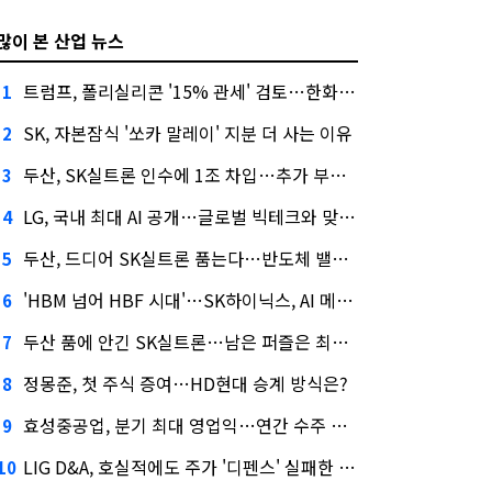
많이 본 산업 뉴스
트럼프, 폴리실리콘 '15% 관세' 검토…한화큐셀·OCI 영향은?
1
SK, 자본잠식 '쏘카 말레이' 지분 더 사는 이유
2
두산, SK실트론 인수에 1조 차입…추가 부담은?
3
LG, 국내 최대 AI 공개…글로벌 빅테크와 맞붙는다
4
두산, 드디어 SK실트론 품는다…반도체 밸류체인 위상 강화
5
'HBM 넘어 HBF 시대'…SK하이닉스, AI 메모리 표준 선점 나섰다
6
두산 품에 안긴 SK실트론…남은 퍼즐은 최태원 지분 29.4%
7
정몽준, 첫 주식 증여…HD현대 승계 방식은?
8
효성중공업, 분기 최대 영업익…연간 수주 목표 12조로
9
LIG D&A, 호실적에도 주가 '디펜스' 실패한 이유
10