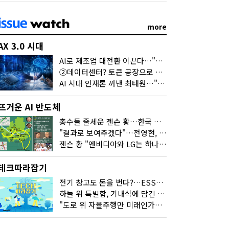
more
AX 3.0 시대
AI로 제조업 대전환 이끈다…"2030년까지 민관합동 20조 투자"
②데이터센터? 토큰 공장으로 변신
AI 시대 인재론 꺼낸 최태원…"협업이 경쟁력"
뜨거운 AI 반도체
총수들 줄세운 젠슨 황…한국 산업계 새판 짰다
"결과로 보여주겠다"…전영현, 젠슨 황과 HBM5 논의
젠슨 황 "엔비디아와 LG는 하나의 거대한 팀"
테크따라잡기
전기 창고도 돈을 번다?…ESS의 '두뇌' EMO가 뭐길래
하늘 위 특별함, 기내식에 담긴 기술의 세계
"도로 위 자율주행만 미래인가요"…진흙탕서 길 내는 HD현대 AI 기술