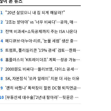
많이 본 뉴스
"20년 살았으니 내 집 되게 해달라?"
1
'2조는 받아야' vs '너무 비싸다'…공차, 매각 성공할까
2
전액 비과세+소득공제까지 주는 ISA 나온다
3
메디큐브·아누아·리르, '눈물 세럼' 생산 중단한다
4
트럼프, 폴리실리콘 '15% 관세' 검토…한화큐셀·OCI 영향은?
5
홈플러스의 'K트레이더조' 계획…성공 가능성은 '글쎄'
6
2000원도 비싸다…올리브영, 다이소 공세에 '가성비'로 맞불
7
SK, 자본잠식 '쏘카 말레이' 지분 더 사는 이유
8
'괜히 바꿨나' 폭락장이 할퀸 DC형 퇴직연금…전문가 조언은
9
[부동산세 대수술]'2년내 팔아라'…뒷문은 열었다
10