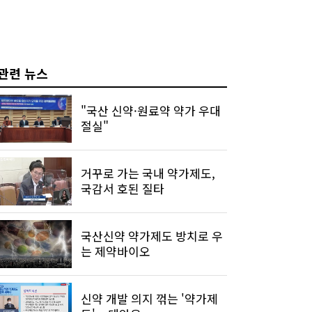
관련 뉴스
"국산 신약·원료약 약가 우대
절실"
거꾸로 가는 국내 약가제도,
국감서 호된 질타
국산신약 약가제도 방치로 우
는 제약바이오
신약 개발 의지 꺾는 '약가제