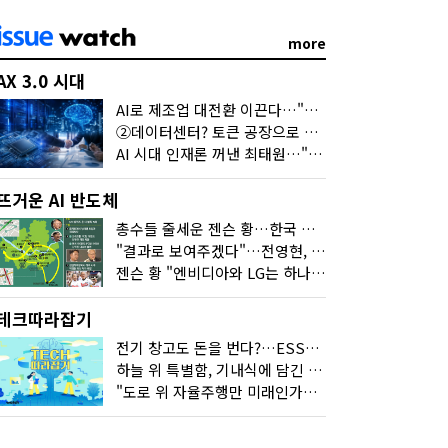
more
AX 3.0 시대
AI로 제조업 대전환 이끈다…"2030년까지 민관합동 20조 투자"
②데이터센터? 토큰 공장으로 변신
AI 시대 인재론 꺼낸 최태원…"협업이 경쟁력"
뜨거운 AI 반도체
총수들 줄세운 젠슨 황…한국 산업계 새판 짰다
"결과로 보여주겠다"…전영현, 젠슨 황과 HBM5 논의
젠슨 황 "엔비디아와 LG는 하나의 거대한 팀"
테크따라잡기
전기 창고도 돈을 번다?…ESS의 '두뇌' EMO가 뭐길래
하늘 위 특별함, 기내식에 담긴 기술의 세계
"도로 위 자율주행만 미래인가요"…진흙탕서 길 내는 HD현대 AI 기술