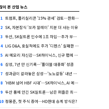
많이 본 산업 뉴스
트럼프, 폴리실리콘 '15% 관세' 검토…한화큐셀·OCI 영향은?
1
SK, 자본잠식 '쏘카 말레이' 지분 더 사는 이유
2
두산, SK실트론 인수에 1조 차입…추가 부담은?
3
LIG D&A, 호실적에도 주가 '디펜스' 실패한 이유
4
AI 메모리 자신감…SK하이닉스, 신규 팹에 54조 투자
5
삼성, 7년 만 신기록…'폴더블 대중화' 성큼
6
성과급이 갈라놓은 삼성…'노노갈등' 내년 교섭 판 흔들까
7
'HBM 넘어 HBF 시대'…SK하이닉스, AI 메모리 표준 선점 나섰다
8
두산 품에 안긴 SK실트론…남은 퍼즐은 최태원 지분 29.4%
9
정몽준, 첫 주식 증여…HD현대 승계 방식은?
10