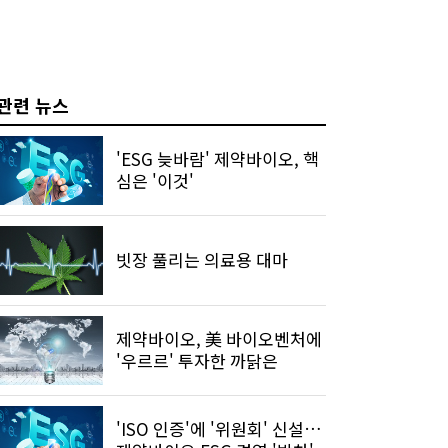
관련 뉴스
'ESG 늦바람' 제약바이오, 핵
심은 '이것'
빗장 풀리는 의료용 대마
제약바이오, 美 바이오벤처에
'우르르' 투자한 까닭은
'ISO 인증'에 '위원회' 신설…