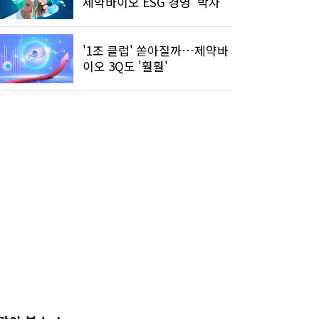
제약바이오 ESG 경영 '박차'
'1조 클럽' 쏟아질까…제약바
이오 3Q도 '훨훨'