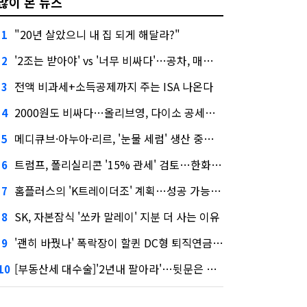
많이 본 뉴스
"20년 살았으니 내 집 되게 해달라?"
1
'2조는 받아야' vs '너무 비싸다'…공차, 매각 성공할까
2
전액 비과세+소득공제까지 주는 ISA 나온다
3
2000원도 비싸다…올리브영, 다이소 공세에 '가성비'로 맞불
4
메디큐브·아누아·리르, '눈물 세럼' 생산 중단한다
5
트럼프, 폴리실리콘 '15% 관세' 검토…한화큐셀·OCI 영향은?
6
홈플러스의 'K트레이더조' 계획…성공 가능성은 '글쎄'
7
SK, 자본잠식 '쏘카 말레이' 지분 더 사는 이유
8
'괜히 바꿨나' 폭락장이 할퀸 DC형 퇴직연금…전문가 조언은
9
[부동산세 대수술]'2년내 팔아라'…뒷문은 열었다
10