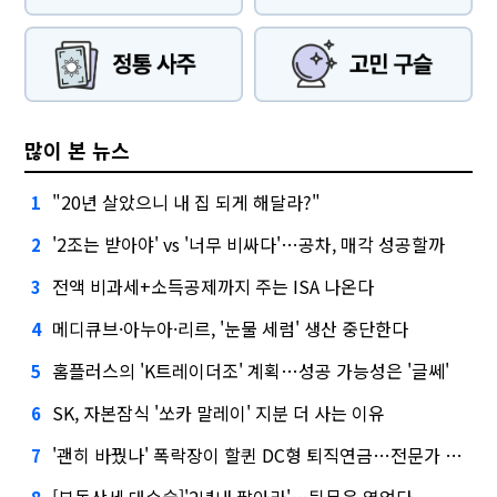
많이 본 뉴스
"20년 살았으니 내 집 되게 해달라?"
1
'2조는 받아야' vs '너무 비싸다'…공차, 매각 성공할까
2
전액 비과세+소득공제까지 주는 ISA 나온다
3
메디큐브·아누아·리르, '눈물 세럼' 생산 중단한다
4
홈플러스의 'K트레이더조' 계획…성공 가능성은 '글쎄'
5
SK, 자본잠식 '쏘카 말레이' 지분 더 사는 이유
6
'괜히 바꿨나' 폭락장이 할퀸 DC형 퇴직연금…전문가 조언은
7
[부동산세 대수술]'2년내 팔아라'…뒷문은 열었다