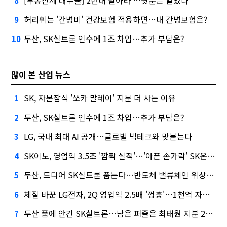
8
허리휘는 '간병비' 건강보험 적용하면…내 간병보험은?
9
두산, SK실트론 인수에 1조 차입…추가 부담은?
10
많이 본 산업 뉴스
SK, 자본잠식 '쏘카 말레이' 지분 더 사는 이유
1
두산, SK실트론 인수에 1조 차입…추가 부담은?
2
LG, 국내 최대 AI 공개…글로벌 빅테크와 맞붙는다
3
SK이노, 영업익 3.5조 '깜짝 실적'…'아픈 손가락' SK온의 반전
4
두산, 드디어 SK실트론 품는다…반도체 밸류체인 위상 강화
5
체질 바꾼 LG전자, 2Q 영업익 2.5배 '껑충'…1천억 자사주 태운다
6
두산 품에 안긴 SK실트론…남은 퍼즐은 최태원 지분 29.4%
7