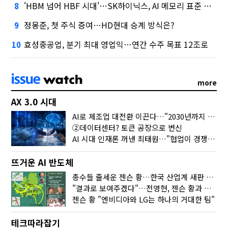
'HBM 넘어 HBF 시대'…SK하이닉스, AI 메모리 표준 선점 나섰다
8
정몽준, 첫 주식 증여…HD현대 승계 방식은?
9
효성중공업, 분기 최대 영업익…연간 수주 목표 12조로
10
more
AX 3.0 시대
AI로 제조업 대전환 이끈다…"2030년까지 민관합동 20조 투자"
②데이터센터? 토큰 공장으로 변신
AI 시대 인재론 꺼낸 최태원…"협업이 경쟁력"
뜨거운 AI 반도체
총수들 줄세운 젠슨 황…한국 산업계 새판 짰다
"결과로 보여주겠다"…전영현, 젠슨 황과 HBM5 논의
젠슨 황 "엔비디아와 LG는 하나의 거대한 팀"
테크따라잡기