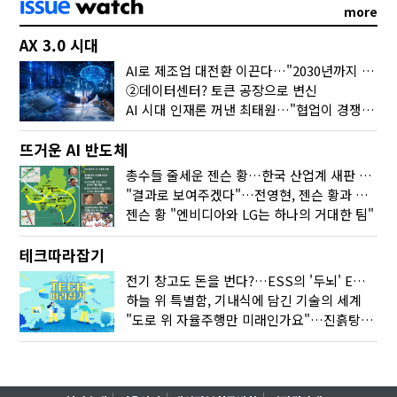
more
AX 3.0 시대
AI로 제조업 대전환 이끈다…"2030년까지 민관합동 20조 투자"
②데이터센터? 토큰 공장으로 변신
AI 시대 인재론 꺼낸 최태원…"협업이 경쟁력"
뜨거운 AI 반도체
총수들 줄세운 젠슨 황…한국 산업계 새판 짰다
"결과로 보여주겠다"…전영현, 젠슨 황과 HBM5 논의
젠슨 황 "엔비디아와 LG는 하나의 거대한 팀"
테크따라잡기
전기 창고도 돈을 번다?…ESS의 '두뇌' EMO가 뭐길래
하늘 위 특별함, 기내식에 담긴 기술의 세계
"도로 위 자율주행만 미래인가요"…진흙탕서 길 내는 HD현대 AI 기술