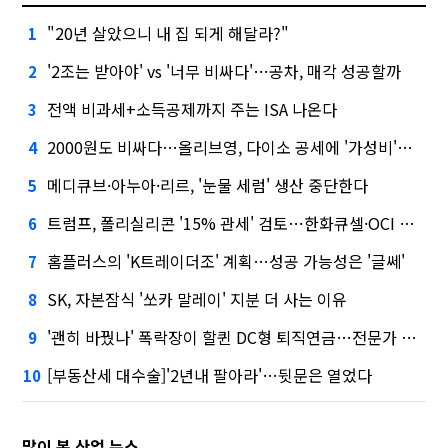
"20년 살았으니 내 집 되게 해달라?"
1
'2조는 받아야' vs '너무 비싸다'…공차, 매각 성공할까
2
전액 비과세+소득공제까지 주는 ISA 나온다
3
2000원도 비싸다…올리브영, 다이소 공세에 '가성비'로 맞불
4
메디큐브·아누아·리르, '눈물 세럼' 생산 중단한다
5
트럼프, 폴리실리콘 '15% 관세' 검토…한화큐셀·OCI 영향은?
6
홈플러스의 'K트레이더조' 계획…성공 가능성은 '글쎄'
7
SK, 자본잠식 '쏘카 말레이' 지분 더 사는 이유
8
'괜히 바꿨나' 폭락장이 할퀸 DC형 퇴직연금…전문가 조언은
9
[부동산세 대수술]'2년내 팔아라'…뒷문은 열었다
10
많이 본 산업 뉴스