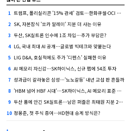
트럼프, 폴리실리콘 '15% 관세' 검토…한화큐셀·OCI 영향은?
1
SK, 자본잠식 '쏘카 말레이' 지분 더 사는 이유
2
두산, SK실트론 인수에 1조 차입…추가 부담은?
3
LG, 국내 최대 AI 공개…글로벌 빅테크와 맞붙는다
4
LIG D&A, 호실적에도 주가 '디펜스' 실패한 이유
5
AI 메모리 자신감…SK하이닉스, 신규 팹에 54조 투자
6
성과급이 갈라놓은 삼성…'노노갈등' 내년 교섭 판 흔들까
7
'HBM 넘어 HBF 시대'…SK하이닉스, AI 메모리 표준 선점 나섰다
8
두산 품에 안긴 SK실트론…남은 퍼즐은 최태원 지분 29.4%
9
정몽준, 첫 주식 증여…HD현대 승계 방식은?
10