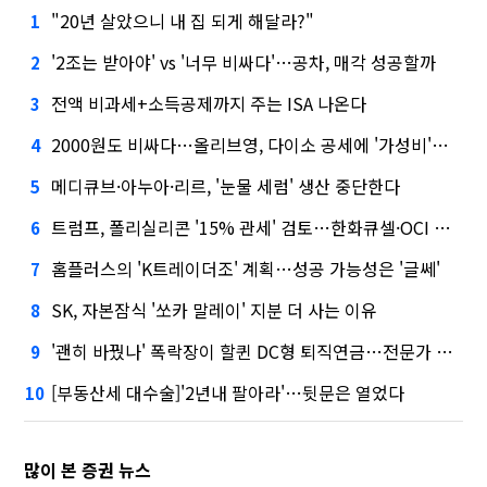
"20년 살았으니 내 집 되게 해달라?"
1
'2조는 받아야' vs '너무 비싸다'…공차, 매각 성공할까
2
전액 비과세+소득공제까지 주는 ISA 나온다
3
2000원도 비싸다…올리브영, 다이소 공세에 '가성비'로 맞불
4
메디큐브·아누아·리르, '눈물 세럼' 생산 중단한다
5
트럼프, 폴리실리콘 '15% 관세' 검토…한화큐셀·OCI 영향은?
6
홈플러스의 'K트레이더조' 계획…성공 가능성은 '글쎄'
7
SK, 자본잠식 '쏘카 말레이' 지분 더 사는 이유
8
'괜히 바꿨나' 폭락장이 할퀸 DC형 퇴직연금…전문가 조언은
9
[부동산세 대수술]'2년내 팔아라'…뒷문은 열었다
10
많이 본 증권 뉴스