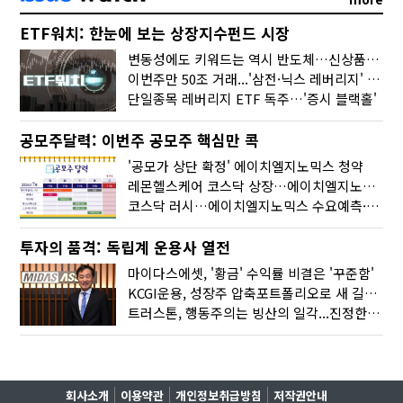
ETF워치: 한눈에 보는 상장지수펀드 시장
변동성에도 키워드는 역시 반도체…신상품은 우주·방산
이번주만 50조 거래...'삼전·닉스 레버리지' 수익률은 -30%
단일종목 레버리지 ETF 독주…'증시 블랙홀'
공모주달력: 이번주 공모주 핵심만 콕
'공모가 상단 확정' 에이치엘지노믹스 청약
레몬헬스케어 코스닥 상장…에이치엘지노믹스 수요예측
코스닥 러시…에이치엘지노믹스 수요예측·레메디 청약
투자의 품격: 독립계 운용사 열전
마이다스에셋, '황금' 수익률 비결은 '꾸준함'
KCGI운용, 성장주 압축포트폴리오로 새 길을 그리다
트러스톤, 행동주의는 빙산의 일각...진정한 힘은 '주식형 강자'
회사소개
이용약관
개인정보취급방침
저작권안내