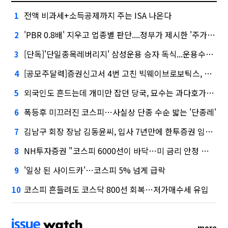
전액 비과세+소득공제까지 주는 ISA 나온다
1
'PBR 0.8배' 지우고 업종별 판단....정부가 제시한 '주가 누르기' 방지법
2
[단독]'단일종목레버리지' 삼성운용 승자 독식...운용수익 미래에셋의 6배
3
[공모주달력]증권신고서 4번 고친 빅웨이브로보틱스, 수요예측
4
외국인도 흔드는데 개미만 잡던 당국, 묘수는 과다호가부담금?
5
폭등후 미끄러진 코스피…사실상 단종 수순 밟는 '단종레'
6
김남구 회장 장남 김동윤씨, 입사 7년만에 한투증권 임원 승진
7
NH투자증권 "코스피 6000선이 바닥…미 금리 안정 후 추가 회복"
8
'일상 된 사이드카'…코스피 5% 넘게 급락
9
코스피 흔들려도 코스닥 800선 회복…저가매수세 유입
10
more