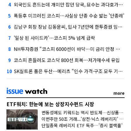
외국인도 흔드는데 개미만 잡던 당국, 묘수는 과다호가부담금?
4
폭등후 미끄러진 코스피…사실상 단종 수순 밟는 '단종레'
5
김남구 회장 장남 김동윤씨, 입사 7년만에 한투증권 임원 승진
6
'일상 된 사이드카'…코스피 5% 넘게 급락
7
NH투자증권 "코스피 6000선이 바닥…미 금리 안정 후 추가 회복"
8
코스피 흔들려도 코스닥 800선 회복…저가매수세 유입
9
SK실트론 품은 두산…메리츠 "인수 가격·구조 모두 기대 이상"
10
more
ETF워치: 한눈에 보는 상장지수펀드 시장
변동성에도 키워드는 역시 반도체…신상품은 우주·방산
이번주만 50조 거래...'삼전·닉스 레버리지' 수익률은 -30%
단일종목 레버리지 ETF 독주…'증시 블랙홀'