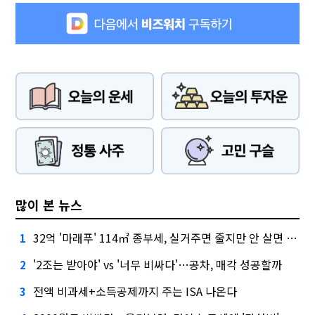
많이 본 뉴스
32억 '마래푸' 114㎡ 종부세, 실거주면 줄지만 안 살면 2.5배
1
'2조는 받아야' vs '너무 비싸다'…공차, 매각 성공할까
2
전액 비과세+소득공제까지 주는 ISA 나온다
3