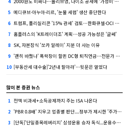
2000원도 비싸다…올리브영, 다이소 공세에 '가성비'로 맞불
4
메디큐브·아누아·리르, '눈물 세럼' 생산 중단한다
5
트럼프, 폴리실리콘 '15% 관세' 검토…한화큐셀·OCI 영향은?
6
홈플러스의 'K트레이더조' 계획…성공 가능성은 '글쎄'
7
SK, 자본잠식 '쏘카 말레이' 지분 더 사는 이유
8
'괜히 바꿨나' 폭락장이 할퀸 DC형 퇴직연금…전문가 조언은
9
[부동산세 대수술]'2년내 팔아라'…뒷문은 열었다
10
많이 본 증권 뉴스
전액 비과세+소득공제까지 주는 ISA 나온다
1
'PBR 0.8배' 지우고 업종별 판단....정부가 제시한 '주가 누르기' 방지법
2
[단독]'단일종목레버리지' 삼성운용 승자 독식...운용수익 미래에셋의 6배
3