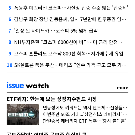
폭등후 미끄러진 코스피…사실상 단종 수순 밟는 '단종레'
5
김남구 회장 장남 김동윤씨, 입사 7년만에 한투증권 임원 승진
6
'일상 된 사이드카'…코스피 5% 넘게 급락
7
NH투자증권 "코스피 6000선이 바닥…미 금리 안정 후 추가 회복"
8
코스피 흔들려도 코스닥 800선 회복…저가매수세 유입
9
SK실트론 품은 두산…메리츠 "인수 가격·구조 모두 기대 이상"
10
more
ETF워치: 한눈에 보는 상장지수펀드 시장
변동성에도 키워드는 역시 반도체…신상품은 우주·방산
이번주만 50조 거래...'삼전·닉스 레버리지' 수익률은 -30%
단일종목 레버리지 ETF 독주…'증시 블랙홀'
공모주달력: 이번주 공모주 핵심만 콕