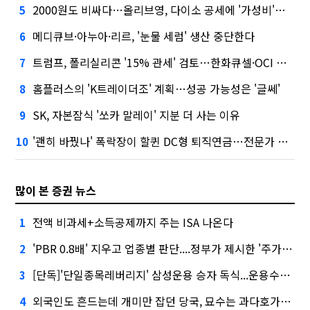
2000원도 비싸다…올리브영, 다이소 공세에 '가성비'로 맞불
5
메디큐브·아누아·리르, '눈물 세럼' 생산 중단한다
6
트럼프, 폴리실리콘 '15% 관세' 검토…한화큐셀·OCI 영향은?
7
홈플러스의 'K트레이더조' 계획…성공 가능성은 '글쎄'
8
SK, 자본잠식 '쏘카 말레이' 지분 더 사는 이유
9
'괜히 바꿨나' 폭락장이 할퀸 DC형 퇴직연금…전문가 조언은
10
많이 본 증권 뉴스
전액 비과세+소득공제까지 주는 ISA 나온다
1
'PBR 0.8배' 지우고 업종별 판단....정부가 제시한 '주가 누르기' 방지법
2
[단독]'단일종목레버리지' 삼성운용 승자 독식...운용수익 미래에셋의 6배
3
외국인도 흔드는데 개미만 잡던 당국, 묘수는 과다호가부담금?
4