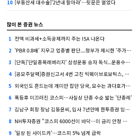
[부동산세 대수술]'2년내 팔아라'…뒷문은 열었다
10
많이 본 증권 뉴스
전액 비과세+소득공제까지 주는 ISA 나온다
1
'PBR 0.8배' 지우고 업종별 판단....정부가 제시한 '주가 누르기' 방지법
2
[단독]'단일종목레버리지' 삼성운용 승자 독식...운용수익 미래에셋의 6배
3
[공모주달력]증권신고서 4번 고친 빅웨이브로보틱스, 수요예측
4
외국인도 흔드는데 개미만 잡던 당국, 묘수는 과다호가부담금?
5
폭등후 미끄러진 코스피…사실상 단종 수순 밟는 '단종레'
6
김남구 회장 장남 김동윤씨, 입사 7년만에 한투증권 임원 승진
7
NH투자증권 "코스피 6000선이 바닥…미 금리 안정 후 추가 회복"
8
'일상 된 사이드카'…코스피 5% 넘게 급락
9