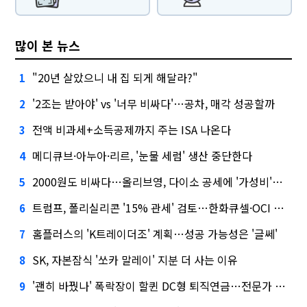
많이 본 뉴스
"20년 살았으니 내 집 되게 해달라?"
1
'2조는 받아야' vs '너무 비싸다'…공차, 매각 성공할까
2
전액 비과세+소득공제까지 주는 ISA 나온다
3
메디큐브·아누아·리르, '눈물 세럼' 생산 중단한다
4
2000원도 비싸다…올리브영, 다이소 공세에 '가성비'로 맞불
5
트럼프, 폴리실리콘 '15% 관세' 검토…한화큐셀·OCI 영향은?
6
홈플러스의 'K트레이더조' 계획…성공 가능성은 '글쎄'
7
SK, 자본잠식 '쏘카 말레이' 지분 더 사는 이유
8
'괜히 바꿨나' 폭락장이 할퀸 DC형 퇴직연금…전문가 조언은
9