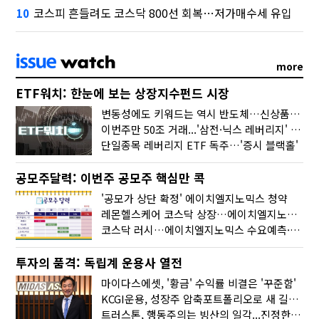
코스피 흔들려도 코스닥 800선 회복…저가매수세 유입
10
more
ETF워치: 한눈에 보는 상장지수펀드 시장
변동성에도 키워드는 역시 반도체…신상품은 우주·방산
이번주만 50조 거래...'삼전·닉스 레버리지' 수익률은 -30%
단일종목 레버리지 ETF 독주…'증시 블랙홀'
공모주달력: 이번주 공모주 핵심만 콕
'공모가 상단 확정' 에이치엘지노믹스 청약
레몬헬스케어 코스닥 상장…에이치엘지노믹스 수요예측
코스닥 러시…에이치엘지노믹스 수요예측·레메디 청약
투자의 품격: 독립계 운용사 열전
마이다스에셋, '황금' 수익률 비결은 '꾸준함'
KCGI운용, 성장주 압축포트폴리오로 새 길을 그리다
트러스톤, 행동주의는 빙산의 일각...진정한 힘은 '주식형 강자'