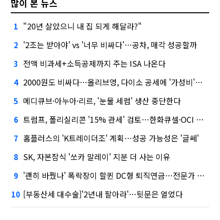
많이 본 뉴스
"20년 살았으니 내 집 되게 해달라?"
1
'2조는 받아야' vs '너무 비싸다'…공차, 매각 성공할까
2
전액 비과세+소득공제까지 주는 ISA 나온다
3
2000원도 비싸다…올리브영, 다이소 공세에 '가성비'로 맞불
4
메디큐브·아누아·리르, '눈물 세럼' 생산 중단한다
5
트럼프, 폴리실리콘 '15% 관세' 검토…한화큐셀·OCI 영향은?
6
홈플러스의 'K트레이더조' 계획…성공 가능성은 '글쎄'
7
SK, 자본잠식 '쏘카 말레이' 지분 더 사는 이유
8
'괜히 바꿨나' 폭락장이 할퀸 DC형 퇴직연금…전문가 조언은
9
[부동산세 대수술]'2년내 팔아라'…뒷문은 열었다
10