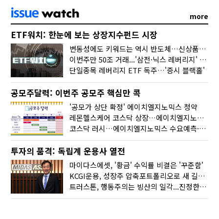
more
ETF워치: 한눈에 보는 상장지수펀드 시장
변동성에도 키워드는 역시 반도체…신상품은 우주·방산
이번주만 50조 거래...'삼전·닉스 레버리지' 수익률은 -30%
단일종목 레버리지 ETF 독주…'증시 블랙홀'
공모주달력: 이번주 공모주 핵심만 콕
'공모가 상단 확정' 에이치엘지노믹스 청약
레몬헬스케어 코스닥 상장…에이치엘지노믹스 수요예측
코스닥 러시…에이치엘지노믹스 수요예측·레메디 청약
투자의 품격: 독립계 운용사 열전
마이다스에셋, '황금' 수익률 비결은 '꾸준함'
KCGI운용, 성장주 압축포트폴리오로 새 길을 그리다
트러스톤, 행동주의는 빙산의 일각...진정한 힘은 '주식형 강자'