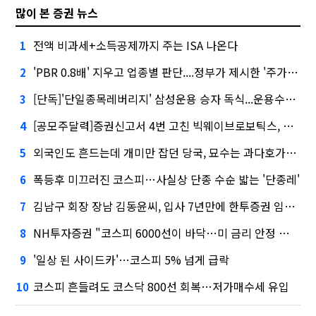
많이 본 증권 뉴스
전액 비과세+소득공제까지 주는 ISA 나온다
1
'PBR 0.8배' 지우고 업종별 판단....정부가 제시한 '주가 누르기' 방지법
2
[단독]'단일종목레버리지' 삼성운용 승자 독식...운용수익 미래에셋의 6배
3
[공모주달력]증권신고서 4번 고친 빅웨이브로보틱스, 수요예측
4
외국인도 흔드는데 개미만 잡던 당국, 묘수는 과다호가부담금?
5
폭등후 미끄러진 코스피…사실상 단종 수순 밟는 '단종레'
6
김남구 회장 장남 김동윤씨, 입사 7년만에 한투증권 임원 승진
7
NH투자증권 "코스피 6000선이 바닥…미 금리 안정 후 추가 회복"
8
'일상 된 사이드카'…코스피 5% 넘게 급락
9
코스피 흔들려도 코스닥 800선 회복…저가매수세 유입
10