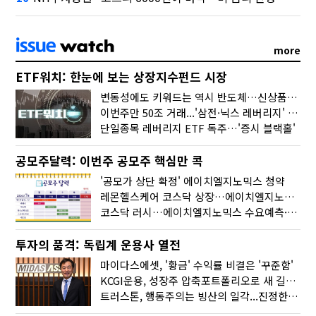
more
ETF워치: 한눈에 보는 상장지수펀드 시장
변동성에도 키워드는 역시 반도체…신상품은 우주·방산
이번주만 50조 거래...'삼전·닉스 레버리지' 수익률은 -30%
단일종목 레버리지 ETF 독주…'증시 블랙홀'
공모주달력: 이번주 공모주 핵심만 콕
'공모가 상단 확정' 에이치엘지노믹스 청약
레몬헬스케어 코스닥 상장…에이치엘지노믹스 수요예측
코스닥 러시…에이치엘지노믹스 수요예측·레메디 청약
투자의 품격: 독립계 운용사 열전
마이다스에셋, '황금' 수익률 비결은 '꾸준함'
KCGI운용, 성장주 압축포트폴리오로 새 길을 그리다
트러스톤, 행동주의는 빙산의 일각...진정한 힘은 '주식형 강자'