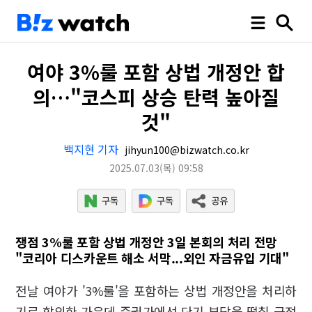
여야 3%룰 포함 상법 개정안 합
의…"코스피 상승 탄력 높아질
것"
백지현 기자
jihyun100@bizwatch.co.kr
2025.07.03
(목)
09:58
쟁점 3%룰 포함 상법 개정안 3일 본회의 처리 전망
"코리아 디스카운트 해소 서막...외인 자금유입 기대"
전날 여야가 '3%룰'을 포함하는 상법 개정안을 처리하
기로 합의한 가운데 증권가에선 단기 부담을 떨칠 긍정