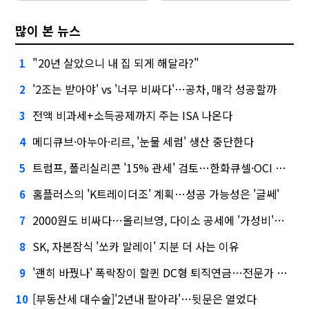
많이 본 뉴스
"20년 살았으니 내 집 되게 해달라?"
1
'2조는 받아야' vs '너무 비싸다'…공차, 매각 성공할까
2
전액 비과세+소득공제까지 주는 ISA 나온다
3
메디큐브·아누아·리르, '눈물 세럼' 생산 중단한다
4
트럼프, 폴리실리콘 '15% 관세' 검토…한화큐셀·OCI 영향은?
5
홈플러스의 'K트레이더조' 계획…성공 가능성은 '글쎄'
6
2000원도 비싸다…올리브영, 다이소 공세에 '가성비'로 맞불
7
SK, 자본잠식 '쏘카 말레이' 지분 더 사는 이유
8
'괜히 바꿨나' 폭락장이 할퀸 DC형 퇴직연금…전문가 조언은
9
[부동산세 대수술]'2년내 팔아라'…뒷문은 열었다
10