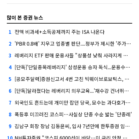
많이 본 증권 뉴스
전액 비과세+소득공제까지 주는 ISA 나온다
1
'PBR 0.8배' 지우고 업종별 판단....정부가 제시한 '주가 누르기' 방지법
2
레버리지 ETF 판매 운용사들 "상품성 낮춰 사라지게 해야"…일부 신중론도
3
[단독]'단일종목레버리지' 삼성운용 승자 독식...운용수익 미래에셋의 6배
4
[공모주달력]증권신고서 4번 고친 빅웨이브로보틱스, 수요예측
5
[단독]달라졌다는 레버리지 의무교육...'재수강 건너뛰기' 허점
6
외국인도 흔드는데 개미만 잡던 당국, 묘수는 과다호가부담금?
7
폭등후 미끄러진 코스피…사실상 단종 수순 밟는 '단종레'
8
김남구 회장 장남 김동윤씨, 입사 7년만에 한투증권 임원 승진
9
NH투자증권 "코스피 6000선이 바닥…미 금리 안정 후 추가 회복"
10