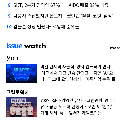
SKT, 2분기 영업익 67%↑…AIDC 매출 92% 급증
8
금융사 손잡았지만 온도차…코인원 '훨훨'·코빗 '잠잠'
9
알뜰폰 성장 멈췄다…4달째 순유출
10
more
챗ICT
비밀 편지의 자물쇠, 양자 컴퓨터가 연다
'마그네슘 되고 칼슘 안되고'…다음 'AI 요약' 갈 길은
테마파크에 요양원까지…이종사업 눈독 들이는 게임사
크립토워치
700억 절감·경영권 유지…코인원의 '영리한 딜'
유가 급등·제도화 난항에…코인 또 '멈칫'
거래·시세 '뚝'…잊혀진 게임코인들