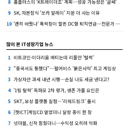
홈플러스의 'K트레이더조' 계획…성공 가능성은 '글쎄'
8
SK, 자본잠식 '쏘카 말레이' 지분 더 사는 이유
9
'괜히 바꿨나' 폭락장이 할퀸 DC형 퇴직연금…전문가 조언은
10
많이 본 IT성장기업 뉴스
비트코인·이더리움 버티는데 리플만 '털썩'
1
"중국서도 통했다"…펄어비스 '붉은사막' 최고 게임상
2
가상자산 과세 내년 시행…손실 나도 세금 낸다고?
3
'1팀 탈락' 독파모 2차 평가, 생존 가를 요인은
4
SKT, 보상 플랫폼 실험…'리워드링크' 출시
5
[챗ICT]게임CD 열었더니 달랑 종이 한 장
6
넷마블, 신작 힘줬더니…수익성 오히려 악화
7