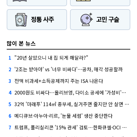
많이 본 뉴스
"20년 살았으니 내 집 되게 해달라?"
1
'2조는 받아야' vs '너무 비싸다'…공차, 매각 성공할까
2
전액 비과세+소득공제까지 주는 ISA 나온다
3
2000원도 비싸다…올리브영, 다이소 공세에 '가성비'로 맞불
4
32억 '마래푸' 114㎡ 종부세, 실거주면 줄지만 안 살면 2.5배
5
메디큐브·아누아·리르, '눈물 세럼' 생산 중단한다
6
트럼프, 폴리실리콘 '15% 관세' 검토…한화큐셀·OCI 영향은?
7