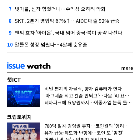
넷마블, 신작 힘줬더니…수익성 오히려 악화
7
SKT, 2분기 영업익 67%↑…AIDC 매출 92% 급증
8
엔씨 효자 '아이온', 국내 넘어 중국·북미 공략 나선다
9
알뜰폰 성장 멈췄다…4달째 순유출
10
more
챗ICT
비밀 편지의 자물쇠, 양자 컴퓨터가 연다
'마그네슘 되고 칼슘 안되고'…다음 'AI 요약' 갈 길은
테마파크에 요양원까지…이종사업 눈독 들이는 게임사
크립토워치
700억 절감·경영권 유지…코인원의 '영리한 딜'
유가 급등·제도화 난항에…코인 또 '멈칫'
거래·시세 '뚝'…잊혀진 게임코인들