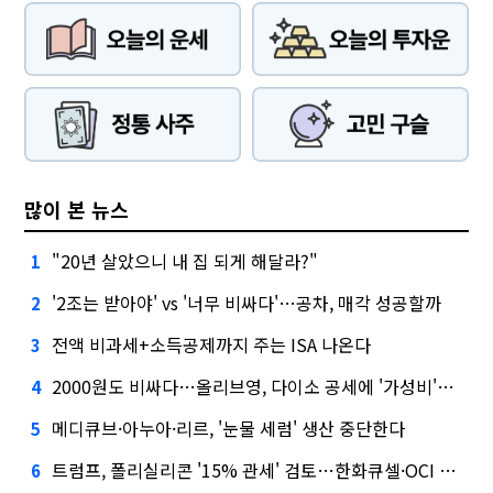
많이 본 뉴스
"20년 살았으니 내 집 되게 해달라?"
1
'2조는 받아야' vs '너무 비싸다'…공차, 매각 성공할까
2
전액 비과세+소득공제까지 주는 ISA 나온다
3
2000원도 비싸다…올리브영, 다이소 공세에 '가성비'로 맞불
4
메디큐브·아누아·리르, '눈물 세럼' 생산 중단한다
5
트럼프, 폴리실리콘 '15% 관세' 검토…한화큐셀·OCI 영향은?
6