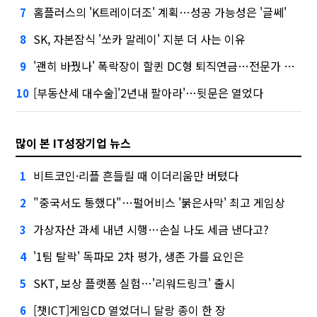
홈플러스의 'K트레이더조' 계획…성공 가능성은 '글쎄'
7
SK, 자본잠식 '쏘카 말레이' 지분 더 사는 이유
8
'괜히 바꿨나' 폭락장이 할퀸 DC형 퇴직연금…전문가 조언은
9
[부동산세 대수술]'2년내 팔아라'…뒷문은 열었다
10
많이 본 IT성장기업 뉴스
비트코인·리플 흔들릴 때 이더리움만 버텼다
1
"중국서도 통했다"…펄어비스 '붉은사막' 최고 게임상
2
가상자산 과세 내년 시행…손실 나도 세금 낸다고?
3
'1팀 탈락' 독파모 2차 평가, 생존 가를 요인은
4
SKT, 보상 플랫폼 실험…'리워드링크' 출시
5
[챗ICT]게임CD 열었더니 달랑 종이 한 장
6