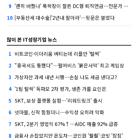
'괜히 바꿨나' 폭락장이 할퀸 DC형 퇴직연금…전문가 조언은
9
[부동산세 대수술]'2년내 팔아라'…뒷문은 열었다
10
많이 본 IT성장기업 뉴스
비트코인·이더리움 버티는데 리플만 '털썩'
1
"중국서도 통했다"…펄어비스 '붉은사막' 최고 게임상
2
가상자산 과세 내년 시행…손실 나도 세금 낸다고?
3
'1팀 탈락' 독파모 2차 평가, 생존 가를 요인은
4
SKT, 보상 플랫폼 실험…'리워드링크' 출시
5
넷마블, 신작 힘줬더니…수익성 오히려 악화
6
SKT, 2분기 영업익 67%↑…AIDC 매출 92% 급증
7
금융사 손잡았지만 온도차…코인원 '훨훨'·코빗 '잠잠'
8