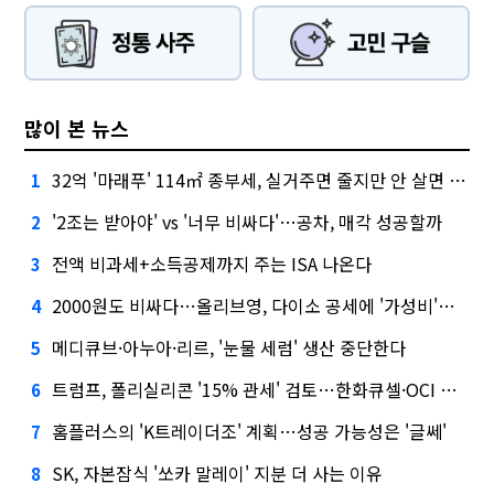
많이 본 뉴스
32억 '마래푸' 114㎡ 종부세, 실거주면 줄지만 안 살면 2.5배
1
'2조는 받아야' vs '너무 비싸다'…공차, 매각 성공할까
2
전액 비과세+소득공제까지 주는 ISA 나온다
3
2000원도 비싸다…올리브영, 다이소 공세에 '가성비'로 맞불
4
메디큐브·아누아·리르, '눈물 세럼' 생산 중단한다
5
트럼프, 폴리실리콘 '15% 관세' 검토…한화큐셀·OCI 영향은?
6
홈플러스의 'K트레이더조' 계획…성공 가능성은 '글쎄'
7
SK, 자본잠식 '쏘카 말레이' 지분 더 사는 이유
8