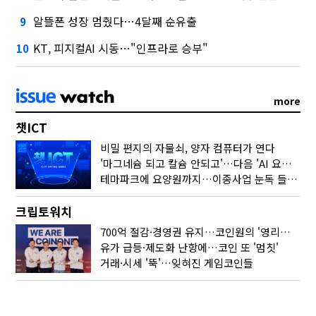
알뜰폰 성장 멈췄다…4달째 순유출
9
KT, 피지컬AI 시동…"인프라로 승부"
10
more
챗ICT
비밀 편지의 자물쇠, 양자 컴퓨터가 연다
'마그네슘 되고 칼슘 안되고'…다음 'AI 요약' 갈 길은
테마파크에 요양원까지…이종사업 눈독 들이는 게임사
크립토워치
700억 절감·경영권 유지…코인원의 '영리한 딜'
유가 급등·제도화 난항에…코인 또 '멈칫'
거래·시세 '뚝'…잊혀진 게임코인들