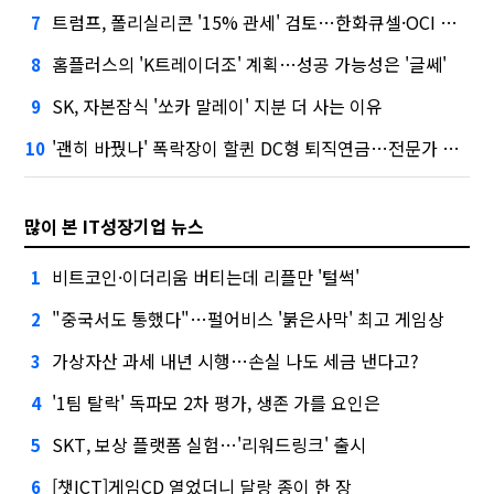
트럼프, 폴리실리콘 '15% 관세' 검토…한화큐셀·OCI 영향은?
7
홈플러스의 'K트레이더조' 계획…성공 가능성은 '글쎄'
8
SK, 자본잠식 '쏘카 말레이' 지분 더 사는 이유
9
'괜히 바꿨나' 폭락장이 할퀸 DC형 퇴직연금…전문가 조언은
10
많이 본 IT성장기업 뉴스
비트코인·이더리움 버티는데 리플만 '털썩'
1
"중국서도 통했다"…펄어비스 '붉은사막' 최고 게임상
2
가상자산 과세 내년 시행…손실 나도 세금 낸다고?
3
'1팀 탈락' 독파모 2차 평가, 생존 가를 요인은
4
SKT, 보상 플랫폼 실험…'리워드링크' 출시
5
[챗ICT]게임CD 열었더니 달랑 종이 한 장
6