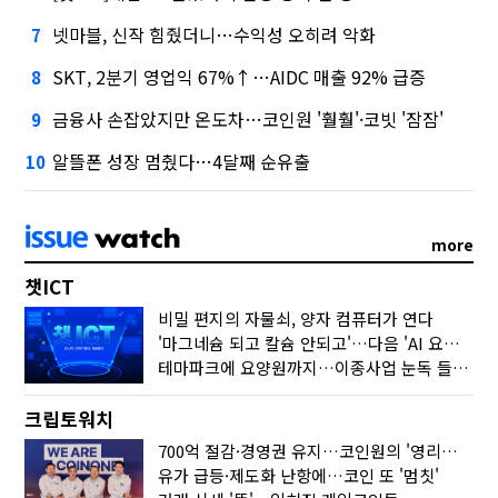
넷마블, 신작 힘줬더니…수익성 오히려 악화
7
SKT, 2분기 영업익 67%↑…AIDC 매출 92% 급증
8
금융사 손잡았지만 온도차…코인원 '훨훨'·코빗 '잠잠'
9
알뜰폰 성장 멈췄다…4달째 순유출
10
more
챗ICT
비밀 편지의 자물쇠, 양자 컴퓨터가 연다
'마그네슘 되고 칼슘 안되고'…다음 'AI 요약' 갈 길은
테마파크에 요양원까지…이종사업 눈독 들이는 게임사
크립토워치
700억 절감·경영권 유지…코인원의 '영리한 딜'
유가 급등·제도화 난항에…코인 또 '멈칫'