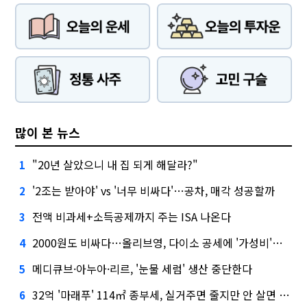
많이 본 뉴스
"20년 살았으니 내 집 되게 해달라?"
1
'2조는 받아야' vs '너무 비싸다'…공차, 매각 성공할까
2
전액 비과세+소득공제까지 주는 ISA 나온다
3
2000원도 비싸다…올리브영, 다이소 공세에 '가성비'로 맞불
4
메디큐브·아누아·리르, '눈물 세럼' 생산 중단한다
5
32억 '마래푸' 114㎡ 종부세, 실거주면 줄지만 안 살면 2.5배
6