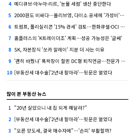
메디큐브·아누아·리르, '눈물 세럼' 생산 중단한다
4
2000원도 비싸다…올리브영, 다이소 공세에 '가성비'로 맞불
5
트럼프, 폴리실리콘 '15% 관세' 검토…한화큐셀·OCI 영향은?
6
홈플러스의 'K트레이더조' 계획…성공 가능성은 '글쎄'
7
SK, 자본잠식 '쏘카 말레이' 지분 더 사는 이유
8
'괜히 바꿨나' 폭락장이 할퀸 DC형 퇴직연금…전문가 조언은
9
[부동산세 대수술]'2년내 팔아라'…뒷문은 열었다
10
많이 본 부동산 뉴스
"20년 살았으니 내 집 되게 해달라?"
1
[부동산세 대수술]'2년내 팔아라'…뒷문은 열었다
2
"오른 양도세, 결국 매수자에"…'손피' 부활할까?
3