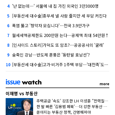
'난 없는데…' 서울에 내 집 가진 외국인 3만3000명
4
[부동산세 대수술]종부세 낼 사람 줄지만 세 부담 커진다
5
폭염 뚫고 '청약자 모십니다'…전국 3.9만가구
6
월세세액공제한도 200만원 는다…공제액 최대 54만원↑
7
[인사이드 스토리]가덕도 또 암초?…공공공사의 '굴레'
8
숨죽인 강남…반도체 훈풍은 '동탄발 호남선'?
9
[부동산세 대수술]고가·비거주 1주택 부담…'대전족'도 불똥
10
more
이재명 vs 부동산
주택공급 '속도' 강조한 LH 이성훈 "전력질주해야"
한 발 빠른 '김용범 페북'…더 강한 부동산 규제 나오나
쏟아지는 부동산 정책, 간명해져야