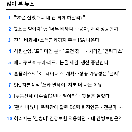
많이 본 뉴스
"20년 살았으니 내 집 되게 해달라?"
1
'2조는 받아야' vs '너무 비싸다'…공차, 매각 성공할까
2
전액 비과세+소득공제까지 주는 ISA 나온다
3
하림산업, '프리미엄 분식' 도전 접나…사라진 '멜팅피스'
4
메디큐브·아누아·리르, '눈물 세럼' 생산 중단한다
5
홈플러스의 'K트레이더조' 계획…성공 가능성은 '글쎄'
6
SK, 자본잠식 '쏘카 말레이' 지분 더 사는 이유
7
[부동산세 대수술]'2년내 팔아라'…뒷문은 열었다
8
'괜히 바꿨나' 폭락장이 할퀸 DC형 퇴직연금…전문가 조언은
9
허리휘는 '간병비' 건강보험 적용하면…내 간병보험은?
10