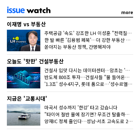
more
이재명 vs 부동산
주택공급 '속도' 강조한 LH 이성훈 "전력질주해야"
한 발 빠른 '김용범 페북'…더 강한 부동산 규제 나오나
쏟아지는 부동산 정책, 간명해져야
오늘도 '핫한' 건설부동산
건설사 입맛 다시는 데이터센터…암초는 '주민 반대'
반도체 800조 투자…건설사들 "물 들어온다!"
'1.3조' 성수4지구, 롯데 품으로…'성수르엘 S70' 거듭
지금은 '교통시대'
마곡서 성수까지 '한강' 타고 갔습니다
"타이어 절반 물에 잠기면? 무조건 탈출하세요"
양재IC 정체 줄인다…성남-서초 고속도로 2029년 착공