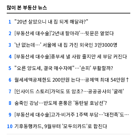
많이 본 부동산 뉴스
"20년 살았으니 내 집 되게 해달라?"
1
[부동산세 대수술]'2년내 팔아라'…뒷문은 열었다
2
'난 없는데…' 서울에 내 집 가진 외국인 3만3000명
3
[부동산세 대수술]종부세 낼 사람 줄지만 세 부담 커진다
4
"오른 양도세, 결국 매수자에"…'손피' 부활할까?
5
월세세액공제한도 200만원 는다…공제액 최대 54만원↑
6
[인사이드 스토리]가덕도 또 암초?…공공공사의 '굴레'
7
숨죽인 강남…반도체 훈풍은 '동탄발 호남선'?
8
[부동산세 대수술]고가·비거주 1주택 부담…'대전족'도 불똥
9
기후동행카드, 9월부터 '모두의카드'로 합친다
10