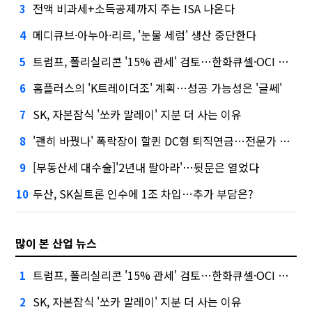
전액 비과세+소득공제까지 주는 ISA 나온다
3
메디큐브·아누아·리르, '눈물 세럼' 생산 중단한다
4
트럼프, 폴리실리콘 '15% 관세' 검토…한화큐셀·OCI 영향은?
5
홈플러스의 'K트레이더조' 계획…성공 가능성은 '글쎄'
6
SK, 자본잠식 '쏘카 말레이' 지분 더 사는 이유
7
'괜히 바꿨나' 폭락장이 할퀸 DC형 퇴직연금…전문가 조언은
8
[부동산세 대수술]'2년내 팔아라'…뒷문은 열었다
9
두산, SK실트론 인수에 1조 차입…추가 부담은?
10
많이 본 산업 뉴스
트럼프, 폴리실리콘 '15% 관세' 검토…한화큐셀·OCI 영향은?
1
SK, 자본잠식 '쏘카 말레이' 지분 더 사는 이유
2