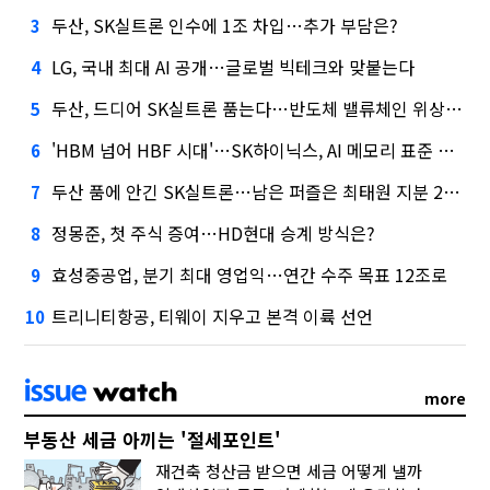
두산, SK실트론 인수에 1조 차입…추가 부담은?
3
LG, 국내 최대 AI 공개…글로벌 빅테크와 맞붙는다
4
두산, 드디어 SK실트론 품는다…반도체 밸류체인 위상 강화
5
'HBM 넘어 HBF 시대'…SK하이닉스, AI 메모리 표준 선점 나섰다
6
두산 품에 안긴 SK실트론…남은 퍼즐은 최태원 지분 29.4%
7
정몽준, 첫 주식 증여…HD현대 승계 방식은?
8
효성중공업, 분기 최대 영업익…연간 수주 목표 12조로
9
트리니티항공, 티웨이 지우고 본격 이륙 선언
10
more
부동산 세금 아끼는 '절세포인트'
재건축 청산금 받으면 세금 어떻게 낼까