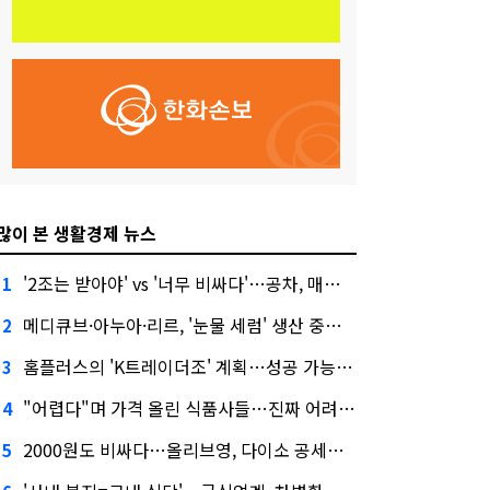
많이 본 생활경제 뉴스
'2조는 받아야' vs '너무 비싸다'…공차, 매각 성공할까
1
메디큐브·아누아·리르, '눈물 세럼' 생산 중단한다
2
홈플러스의 'K트레이더조' 계획…성공 가능성은 '글쎄'
3
"어렵다"며 가격 올린 식품사들…진짜 어려운 거 맞아?
4
2000원도 비싸다…올리브영, 다이소 공세에 '가성비'로 맞불
5