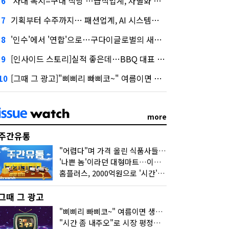
'사내 복지=구내 식당'…급식업계, 차별화 경쟁 본격화
6
기획부터 수주까지… 패션업계, AI 시스템화 박차
7
'인수'에서 '연합'으로…구다이글로벌의 새로운 투자법
8
[인사이드 스토리]실적 좋은데…BBQ 대표 '파리목숨'된 이유
9
[그때 그 광고]"삐삐리 빠삐코~" 여름이면 생각나는 그 노래
10
more
주간유통
"어렵다"며 가격 올린 식품사들…진짜 어려운 거 맞아?
'나쁜 놈'이라던 대형마트…이젠 '불쌍한 놈' 됐다
홈플러스, 2000억원으로 '시간'을 샀다
그때 그 광고
"삐삐리 빠삐코~" 여름이면 생각나는 그 노래
"시간 좀 내주오"로 시장 평정한 하이마트