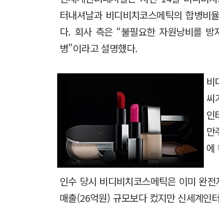
터내셔날과 비디비치코스메틱의 합병비율은
다. 회사 측은 “불필요한 자원낭비를 방
병”이라고 설명했다.
비
씨
인
만
에
인수 당시 비디비치코스메틱은 이미 완전자
매출(26억원) 규모보다 컸지만 신세계인