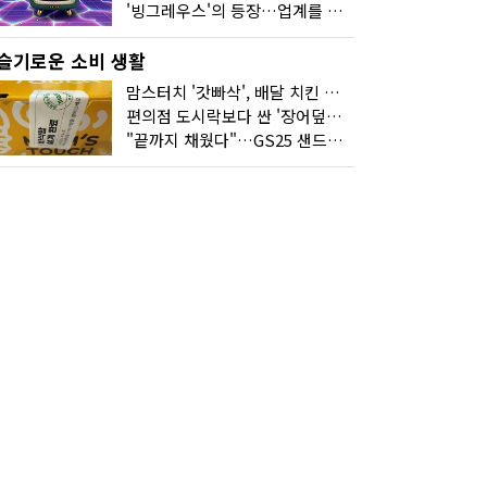
'빙그레우스'의 등장…업계를 흔든 '세계관' 마케팅
슬기로운 소비 생활
맘스터치 '갓빠삭', 배달 치킨 선입견을 바꿨다
편의점 도시락보다 싼 '장어덮밥'…오뚜기가 해냈다
"끝까지 채웠다"…GS25 샌드위치의 달라진 '속'사정