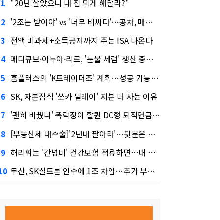
"20년 살았으니 내 집 되게 해달라?"
1
'2조는 받아야' vs '너무 비싸다'…공차, 매각 성공할까
2
전액 비과세+소득공제까지 주는 ISA 나온다
3
메디큐브·아누아·리르, '눈물 세럼' 생산 중단한다
4
홈플러스의 'K트레이더조' 계획…성공 가능성은 '글쎄'
5
SK, 자본잠식 '쏘카 말레이' 지분 더 사는 이유
6
'괜히 바꿨나' 폭락장이 할퀸 DC형 퇴직연금…전문가 조언은
7
[부동산세 대수술]'2년내 팔아라'…뒷문은 열었다
8
허리휘는 '간병비' 건강보험 적용하면…내 간병보험은?
9
두산, SK실트론 인수에 1조 차입…추가 부담은?
10