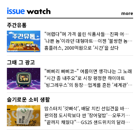
more
주간유통
"어렵다"며 가격 올린 식품사들…진짜 어려운 거 맞아?
'나쁜 놈'이라던 대형마트…이젠 '불쌍한 놈' 됐다
홈플러스, 2000억원으로 '시간'을 샀다
그때 그 광고
"삐삐리 빠삐코~" 여름이면 생각나는 그 노래
"시간 좀 내주오"로 시장 평정한 하이마트
'빙그레우스'의 등장…업계를 흔든 '세계관' 마케팅
슬기로운 소비 생활
맘스터치 '갓빠삭', 배달 치킨 선입견을 바꿨다
편의점 도시락보다 싼 '장어덮밥'…오뚜기가 해냈다
"끝까지 채웠다"…GS25 샌드위치의 달라진 '속'사정