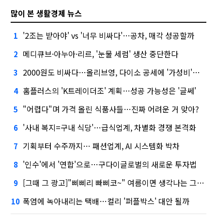
많이 본 생활경제 뉴스
'2조는 받아야' vs '너무 비싸다'…공차, 매각 성공할까
1
메디큐브·아누아·리르, '눈물 세럼' 생산 중단한다
2
2000원도 비싸다…올리브영, 다이소 공세에 '가성비'로 맞불
3
홈플러스의 'K트레이더조' 계획…성공 가능성은 '글쎄'
4
"어렵다"며 가격 올린 식품사들…진짜 어려운 거 맞아?
5
'사내 복지=구내 식당'…급식업계, 차별화 경쟁 본격화
6
기획부터 수주까지… 패션업계, AI 시스템화 박차
7
'인수'에서 '연합'으로…구다이글로벌의 새로운 투자법
8
[그때 그 광고]"삐삐리 빠삐코~" 여름이면 생각나는 그 노래
9
폭염에 녹아내리는 택배…컬리 '퍼플박스' 대안 될까
10