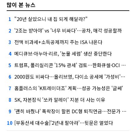
많이 본 뉴스
"20년 살았으니 내 집 되게 해달라?"
1
'2조는 받아야' vs '너무 비싸다'…공차, 매각 성공할까
2
전액 비과세+소득공제까지 주는 ISA 나온다
3
메디큐브·아누아·리르, '눈물 세럼' 생산 중단한다
4
트럼프, 폴리실리콘 '15% 관세' 검토…한화큐셀·OCI 영향은?
5
2000원도 비싸다…올리브영, 다이소 공세에 '가성비'로 맞불
6
홈플러스의 'K트레이더조' 계획…성공 가능성은 '글쎄'
7
SK, 자본잠식 '쏘카 말레이' 지분 더 사는 이유
8
'괜히 바꿨나' 폭락장이 할퀸 DC형 퇴직연금…전문가 조언은
9
[부동산세 대수술]'2년내 팔아라'…뒷문은 열었다
10