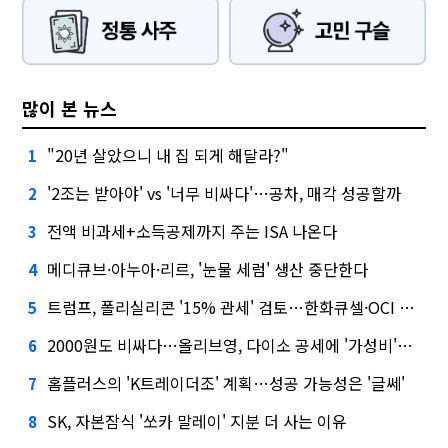
많이 본 뉴스
"20년 살았으니 내 집 되게 해달라?"
1
'2조는 받아야' vs '너무 비싸다'…공차, 매각 성공할까
2
전액 비과세+소득공제까지 주는 ISA 나온다
3
메디큐브·아누아·리르, '눈물 세럼' 생산 중단한다
4
트럼프, 폴리실리콘 '15% 관세' 검토…한화큐셀·OCI 영향은?
5
2000원도 비싸다…올리브영, 다이소 공세에 '가성비'로 맞불
6
홈플러스의 'K트레이더조' 계획…성공 가능성은 '글쎄'
7
SK, 자본잠식 '쏘카 말레이' 지분 더 사는 이유
8