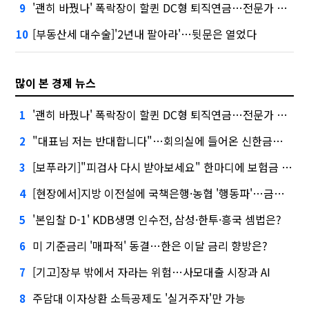
'괜히 바꿨나' 폭락장이 할퀸 DC형 퇴직연금…전문가 조언은
9
[부동산세 대수술]'2년내 팔아라'…뒷문은 열었다
10
많이 본 경제 뉴스
'괜히 바꿨나' 폭락장이 할퀸 DC형 퇴직연금…전문가 조언은
1
"대표님 저는 반대합니다"…회의실에 들어온 신한금융 AI
2
[보푸라기]"피검사 다시 받아보세요" 한마디에 보험금 못 받을 뻔?
3
[현장에서]지방 이전설에 국책은행·농협 '행동파'…금감원 '신중모드'
4
'본입찰 D-1' KDB생명 인수전, 삼성·한투·흥국 셈법은?
5
미 기준금리 '매파적' 동결…한은 이달 금리 향방은?
6
[기고]장부 밖에서 자라는 위험…사모대출 시장과 AI
7
주담대 이자상환 소득공제도 '실거주자'만 가능
8