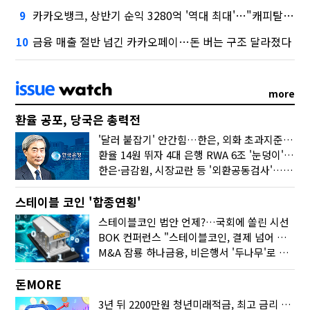
카카오뱅크, 상반기 순익 3280억 '역대 최대'…"캐피탈, 자산 1조원 이상"
9
금융 매출 절반 넘긴 카카오페이…돈 버는 구조 달라졌다
10
more
환율 공포, 당국은 총력전
'달러 붙잡기' 안간힘…한은, 외화 초과지준에 이자 6개월 더
환율 14원 뛰자 4대 은행 RWA 6조 '눈덩이'…2배 뛴 2분기는?
한은·금감원, 시장교란 등 '외환공동검사'…환율 급등 전방위 대응
스테이블 코인 '합종연횡'
스테이블코인 법안 언제?…국회에 쏠린 시선
BOK 컨퍼런스 "스테이블코인, 결제 넘어 보험 대출 등 금융 연결 도구"
M&A 잠룡 하나금융, 비은행서 '두나무'로 눈돌린 이유는
돈MORE
3년 뒤 2200만원 청년미래적금, 최고 금리 받으려면?