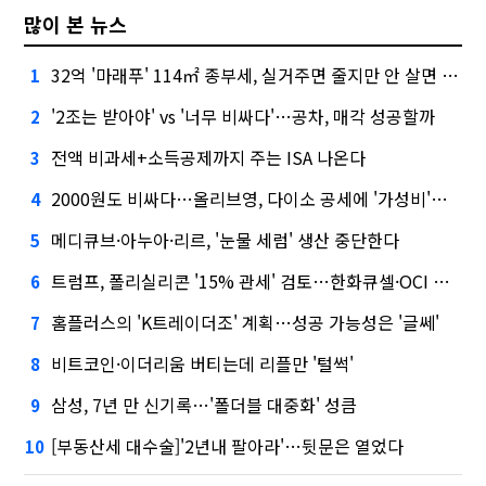
많이 본 뉴스
32억 '마래푸' 114㎡ 종부세, 실거주면 줄지만 안 살면 2.5배
1
'2조는 받아야' vs '너무 비싸다'…공차, 매각 성공할까
2
전액 비과세+소득공제까지 주는 ISA 나온다
3
2000원도 비싸다…올리브영, 다이소 공세에 '가성비'로 맞불
4
메디큐브·아누아·리르, '눈물 세럼' 생산 중단한다
5
트럼프, 폴리실리콘 '15% 관세' 검토…한화큐셀·OCI 영향은?
6
홈플러스의 'K트레이더조' 계획…성공 가능성은 '글쎄'
7
비트코인·이더리움 버티는데 리플만 '털썩'
8
삼성, 7년 만 신기록…'폴더블 대중화' 성큼
9
[부동산세 대수술]'2년내 팔아라'…뒷문은 열었다
10