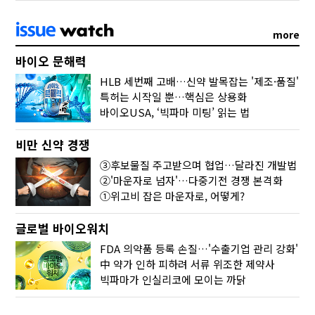
more
바이오 문해력
HLB 세번째 고배…신약 발목잡는 '제조·품질'
특허는 시작일 뿐…핵심은 상용화
바이오USA, ‘빅파마 미팅’ 읽는 법
비만 신약 경쟁
③후보물질 주고받으며 협업…달라진 개발법
②'마운자로 넘자'…다중기전 경쟁 본격화
①위고비 잡은 마운자로, 어떻게?
글로벌 바이오워치
FDA 의약품 등록 손질…'수출기업 관리 강화'
中 약가 인하 피하려 서류 위조한 제약사
빅파마가 인실리코에 모이는 까닭