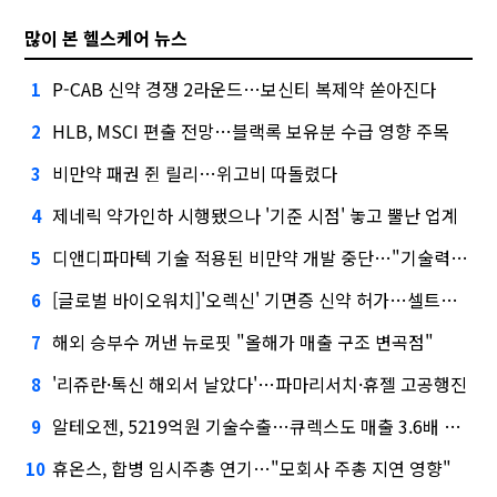
많이 본 헬스케어 뉴스
P-CAB 신약 경쟁 2라운드…보신티 복제약 쏟아진다
1
HLB, MSCI 편출 전망…블랙록 보유분 수급 영향 주목
2
비만약 패권 쥔 릴리…위고비 따돌렸다
3
제네릭 약가인하 시행됐으나 '기준 시점' 놓고 뿔난 업계
4
디앤디파마텍 기술 적용된 비만약 개발 중단…"기술력 문제 아냐"
5
[글로벌 바이오워치]'오렉신' 기면증 신약 허가…셀트리온도 도전
6
해외 승부수 꺼낸 뉴로핏 "올해가 매출 구조 변곡점"
7
'리쥬란·톡신 해외서 날았다'…파마리서치·휴젤 고공행진
8
알테오젠, 5219억원 기술수출…큐렉스도 매출 3.6배 급증
9
휴온스, 합병 임시주총 연기…"모회사 주총 지연 영향"
10