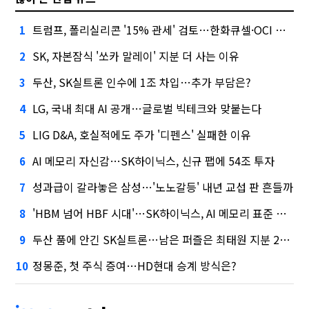
트럼프, 폴리실리콘 '15% 관세' 검토…한화큐셀·OCI 영향은?
1
SK, 자본잠식 '쏘카 말레이' 지분 더 사는 이유
2
두산, SK실트론 인수에 1조 차입…추가 부담은?
3
LG, 국내 최대 AI 공개…글로벌 빅테크와 맞붙는다
4
LIG D&A, 호실적에도 주가 '디펜스' 실패한 이유
5
AI 메모리 자신감…SK하이닉스, 신규 팹에 54조 투자
6
성과급이 갈라놓은 삼성…'노노갈등' 내년 교섭 판 흔들까
7
'HBM 넘어 HBF 시대'…SK하이닉스, AI 메모리 표준 선점 나섰다
8
두산 품에 안긴 SK실트론…남은 퍼즐은 최태원 지분 29.4%
9
정몽준, 첫 주식 증여…HD현대 승계 방식은?
10