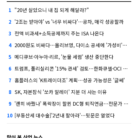
"20년 살았으니 내 집 되게 해달라?"
1
'2조는 받아야' vs '너무 비싸다'…공차, 매각 성공할까
2
전액 비과세+소득공제까지 주는 ISA 나온다
3
2000원도 비싸다…올리브영, 다이소 공세에 '가성비'로 맞불
4
메디큐브·아누아·리르, '눈물 세럼' 생산 중단한다
5
트럼프, 폴리실리콘 '15% 관세' 검토…한화큐셀·OCI 영향은?
6
홈플러스의 'K트레이더조' 계획…성공 가능성은 '글쎄'
7
SK, 자본잠식 '쏘카 말레이' 지분 더 사는 이유
8
'괜히 바꿨나' 폭락장이 할퀸 DC형 퇴직연금…전문가 조언은
9
[부동산세 대수술]'2년내 팔아라'…뒷문은 열었다
10
많이 본 산업 뉴스