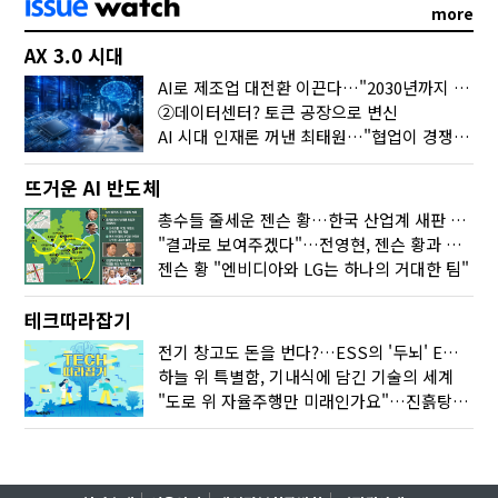
more
AX 3.0 시대
AI로 제조업 대전환 이끈다…"2030년까지 민관합동 20조 투자"
②데이터센터? 토큰 공장으로 변신
AI 시대 인재론 꺼낸 최태원…"협업이 경쟁력"
뜨거운 AI 반도체
총수들 줄세운 젠슨 황…한국 산업계 새판 짰다
"결과로 보여주겠다"…전영현, 젠슨 황과 HBM5 논의
젠슨 황 "엔비디아와 LG는 하나의 거대한 팀"
테크따라잡기
전기 창고도 돈을 번다?…ESS의 '두뇌' EMO가 뭐길래
하늘 위 특별함, 기내식에 담긴 기술의 세계
"도로 위 자율주행만 미래인가요"…진흙탕서 길 내는 HD현대 AI 기술