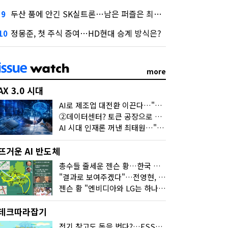
두산 품에 안긴 SK실트론…남은 퍼즐은 최태원 지분 29.4%
9
정몽준, 첫 주식 증여…HD현대 승계 방식은?
10
more
AX 3.0 시대
AI로 제조업 대전환 이끈다…"2030년까지 민관합동 20조 투자"
②데이터센터? 토큰 공장으로 변신
AI 시대 인재론 꺼낸 최태원…"협업이 경쟁력"
뜨거운 AI 반도체
총수들 줄세운 젠슨 황…한국 산업계 새판 짰다
"결과로 보여주겠다"…전영현, 젠슨 황과 HBM5 논의
젠슨 황 "엔비디아와 LG는 하나의 거대한 팀"
테크따라잡기
전기 창고도 돈을 번다?…ESS의 '두뇌' EMO가 뭐길래