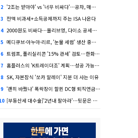
'2조는 받아야' vs '너무 비싸다'…공차, 매각 성공할까
2
전액 비과세+소득공제까지 주는 ISA 나온다
3
2000원도 비싸다…올리브영, 다이소 공세에 '가성비'로 맞불
4
메디큐브·아누아·리르, '눈물 세럼' 생산 중단한다
5
트럼프, 폴리실리콘 '15% 관세' 검토…한화큐셀·OCI 영향은?
6
홈플러스의 'K트레이더조' 계획…성공 가능성은 '글쎄'
7
SK, 자본잠식 '쏘카 말레이' 지분 더 사는 이유
8
'괜히 바꿨나' 폭락장이 할퀸 DC형 퇴직연금…전문가 조언은
9
[부동산세 대수술]'2년내 팔아라'…뒷문은 열었다
10