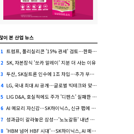
많이 본 산업 뉴스
트럼프, 폴리실리콘 '15% 관세' 검토…한화큐셀·OCI 영향은?
1
SK, 자본잠식 '쏘카 말레이' 지분 더 사는 이유
2
두산, SK실트론 인수에 1조 차입…추가 부담은?
3
LG, 국내 최대 AI 공개…글로벌 빅테크와 맞붙는다
4
LIG D&A, 호실적에도 주가 '디펜스' 실패한 이유
5
AI 메모리 자신감…SK하이닉스, 신규 팹에 54조 투자
6
성과급이 갈라놓은 삼성…'노노갈등' 내년 교섭 판 흔들까
7
'HBM 넘어 HBF 시대'…SK하이닉스, AI 메모리 표준 선점 나섰다
8