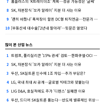
홈플러스의 'K트레이더조' 계획…성공 가능성은 '글쎄'
7
SK, 자본잠식 '쏘카 말레이' 지분 더 사는 이유
8
'괜히 바꿨나' 폭락장이 할퀸 DC형 퇴직연금…전문가 조언은
9
[부동산세 대수술]'2년내 팔아라'…뒷문은 열었다
10
많이 본 산업 뉴스
트럼프, 폴리실리콘 '15% 관세' 검토…한화큐셀·OCI 영향은?
1
SK, 자본잠식 '쏘카 말레이' 지분 더 사는 이유
2
두산, SK실트론 인수에 1조 차입…추가 부담은?
3
LG, 국내 최대 AI 공개…글로벌 빅테크와 맞붙는다
4
LIG D&A, 호실적에도 주가 '디펜스' 실패한 이유
5
두산, 드디어 SK실트론 품는다…반도체 밸류체인 위상 강화
6