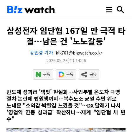
삼성전자 임단협 167일 만 극적 타
결…남은 건 '노노갈등'
강민경 기자
klk707@bizwatch.co.kr
2026.05.27
(수)
14:06
반도체 성과급 '잭팟' 현실화…사업부별 온도차 극명
절차 논란에 법원행까지…복수노조 균열 수면 위로
노태문 "소외감·박탈감 느꼈을 것"…DX 달래기 나서
'영업익 연동 성과급' 확산하나…재계 "임단협 새 변
수"