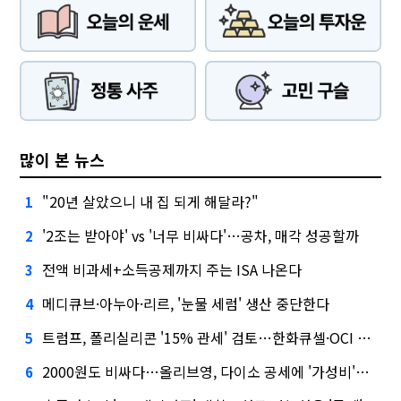
많이 본 뉴스
"20년 살았으니 내 집 되게 해달라?"
1
'2조는 받아야' vs '너무 비싸다'…공차, 매각 성공할까
2
전액 비과세+소득공제까지 주는 ISA 나온다
3
메디큐브·아누아·리르, '눈물 세럼' 생산 중단한다
4
트럼프, 폴리실리콘 '15% 관세' 검토…한화큐셀·OCI 영향은?
5
2000원도 비싸다…올리브영, 다이소 공세에 '가성비'로 맞불
6