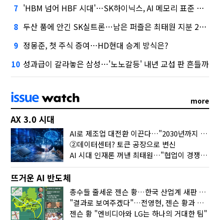
'HBM 넘어 HBF 시대'…SK하이닉스, AI 메모리 표준 선점 나섰다
7
두산 품에 안긴 SK실트론…남은 퍼즐은 최태원 지분 29.4%
8
정몽준, 첫 주식 증여…HD현대 승계 방식은?
9
성과급이 갈라놓은 삼성…'노노갈등' 내년 교섭 판 흔들까
10
more
AX 3.0 시대
AI로 제조업 대전환 이끈다…"2030년까지 민관합동 20조 투자"
②데이터센터? 토큰 공장으로 변신
AI 시대 인재론 꺼낸 최태원…"협업이 경쟁력"
뜨거운 AI 반도체
총수들 줄세운 젠슨 황…한국 산업계 새판 짰다
"결과로 보여주겠다"…전영현, 젠슨 황과 HBM5 논의
젠슨 황 "엔비디아와 LG는 하나의 거대한 팀"