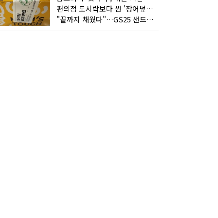
편의점 도시락보다 싼 '장어덮밥'…오뚜기가 해냈다
"끝까지 채웠다"…GS25 샌드위치의 달라진 '속'사정