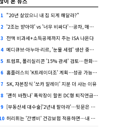
많이 본 뉴스
"20년 살았으니 내 집 되게 해달라?"
1
'2조는 받아야' vs '너무 비싸다'…공차, 매각 성공할까
2
전액 비과세+소득공제까지 주는 ISA 나온다
3
메디큐브·아누아·리르, '눈물 세럼' 생산 중단한다
4
트럼프, 폴리실리콘 '15% 관세' 검토…한화큐셀·OCI 영향은?
5
홈플러스의 'K트레이더조' 계획…성공 가능성은 '글쎄'
6
SK, 자본잠식 '쏘카 말레이' 지분 더 사는 이유
7
'괜히 바꿨나' 폭락장이 할퀸 DC형 퇴직연금…전문가 조언은
8
[부동산세 대수술]'2년내 팔아라'…뒷문은 열었다
9
허리휘는 '간병비' 건강보험 적용하면…내 간병보험은?
10