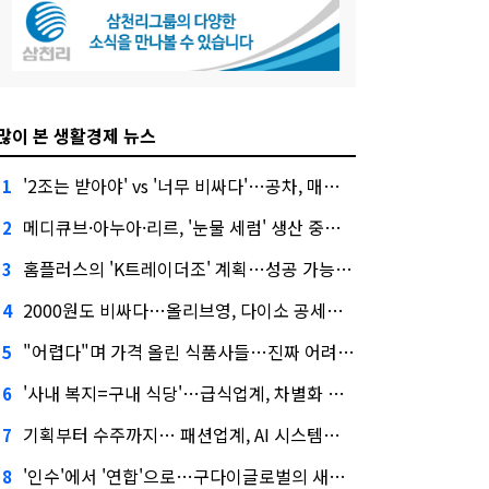
많이 본 생활경제 뉴스
'2조는 받아야' vs '너무 비싸다'…공차, 매각 성공할까
1
메디큐브·아누아·리르, '눈물 세럼' 생산 중단한다
2
홈플러스의 'K트레이더조' 계획…성공 가능성은 '글쎄'
3
2000원도 비싸다…올리브영, 다이소 공세에 '가성비'로 맞불
4
"어렵다"며 가격 올린 식품사들…진짜 어려운 거 맞아?
5
'사내 복지=구내 식당'…급식업계, 차별화 경쟁 본격화
6
기획부터 수주까지… 패션업계, AI 시스템화 박차
7
'인수'에서 '연합'으로…구다이글로벌의 새로운 투자법
8