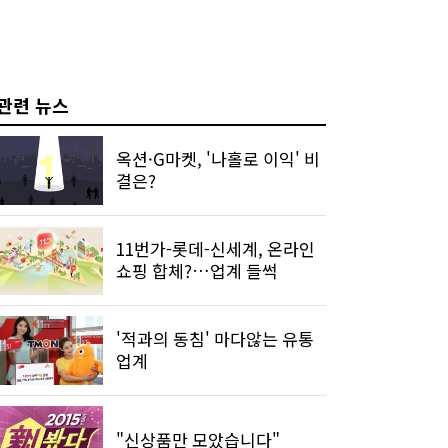
관련 뉴스
옥션·G마켓, '나홀로 이익' 비
결은?
11번가-롯데-신세계, 온라인
쇼핑 합체?…업계 들썩
'적과의 동침' 마다않는 유통
업계
"신상품만 모았습니다"