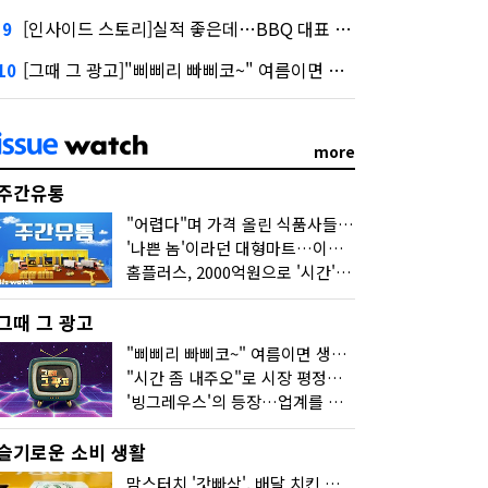
[인사이드 스토리]실적 좋은데…BBQ 대표 '파리목숨'된 이유
9
[그때 그 광고]"삐삐리 빠삐코~" 여름이면 생각나는 그 노래
10
more
주간유통
"어렵다"며 가격 올린 식품사들…진짜 어려운 거 맞아?
'나쁜 놈'이라던 대형마트…이젠 '불쌍한 놈' 됐다
홈플러스, 2000억원으로 '시간'을 샀다
그때 그 광고
"삐삐리 빠삐코~" 여름이면 생각나는 그 노래
"시간 좀 내주오"로 시장 평정한 하이마트
'빙그레우스'의 등장…업계를 흔든 '세계관' 마케팅
슬기로운 소비 생활
맘스터치 '갓빠삭', 배달 치킨 선입견을 바꿨다