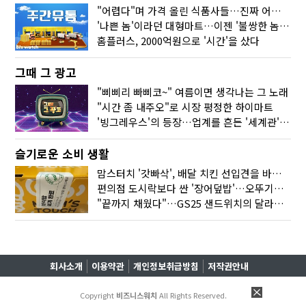
"어렵다"며 가격 올린 식품사들…진짜 어려운 거 맞아?
'나쁜 놈'이라던 대형마트…이젠 '불쌍한 놈' 됐다
홈플러스, 2000억원으로 '시간'을 샀다
그때 그 광고
"삐삐리 빠삐코~" 여름이면 생각나는 그 노래
"시간 좀 내주오"로 시장 평정한 하이마트
'빙그레우스'의 등장…업계를 흔든 '세계관' 마케팅
슬기로운 소비 생활
맘스터치 '갓빠삭', 배달 치킨 선입견을 바꿨다
편의점 도시락보다 싼 '장어덮밥'…오뚜기가 해냈다
"끝까지 채웠다"…GS25 샌드위치의 달라진 '속'사정
회사소개
이용약관
개인정보취급방침
저작권안내
Copyright
비즈니스워치
All Rights Reserved.