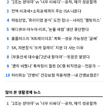
'2조는 받아야' vs '너무 비싸다'…공차, 매각 성공할까
2
전액 비과세+소득공제까지 주는 ISA 나온다
3
하림산업, '프리미엄 분식' 도전 접나…사라진 '멜팅피스'
4
메디큐브·아누아·리르, '눈물 세럼' 생산 중단한다
5
홈플러스의 'K트레이더조' 계획…성공 가능성은 '글쎄'
6
SK, 자본잠식 '쏘카 말레이' 지분 더 사는 이유
7
[부동산세 대수술]'2년내 팔아라'…뒷문은 열었다
8
'괜히 바꿨나' 폭락장이 할퀸 DC형 퇴직연금…전문가 조언은
9
허리휘는 '간병비' 건강보험 적용하면…내 간병보험은?
10
많이 본 생활경제 뉴스
'2조는 받아야' vs '너무 비싸다'…공차, 매각 성공할까
1