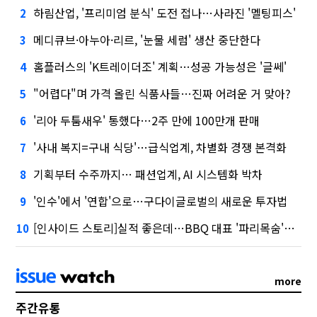
하림산업, '프리미엄 분식' 도전 접나…사라진 '멜팅피스'
2
메디큐브·아누아·리르, '눈물 세럼' 생산 중단한다
3
홈플러스의 'K트레이더조' 계획…성공 가능성은 '글쎄'
4
"어렵다"며 가격 올린 식품사들…진짜 어려운 거 맞아?
5
'리아 두툼새우' 통했다…2주 만에 100만개 판매
6
'사내 복지=구내 식당'…급식업계, 차별화 경쟁 본격화
7
기획부터 수주까지… 패션업계, AI 시스템화 박차
8
'인수'에서 '연합'으로…구다이글로벌의 새로운 투자법
9
[인사이드 스토리]실적 좋은데…BBQ 대표 '파리목숨'된 이유
10
more
주간유통