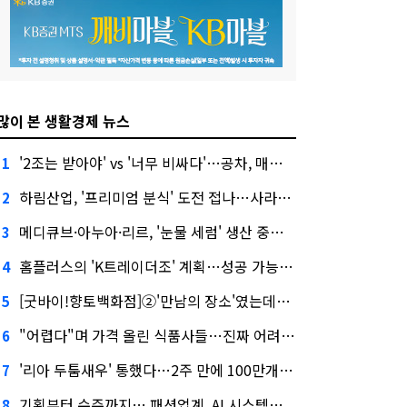
많이 본 생활경제 뉴스
'2조는 받아야' vs '너무 비싸다'…공차, 매각 성공할까
1
하림산업, '프리미엄 분식' 도전 접나…사라진 '멜팅피스'
2
메디큐브·아누아·리르, '눈물 세럼' 생산 중단한다
3
홈플러스의 'K트레이더조' 계획…성공 가능성은 '글쎄'
4
[굿바이!향토백화점]②'만남의 장소'였는데…멈춰선 대백의 시계
5
"어렵다"며 가격 올린 식품사들…진짜 어려운 거 맞아?
6
'리아 두툼새우' 통했다…2주 만에 100만개 판매
7
기획부터 수주까지… 패션업계, AI 시스템화 박차
8