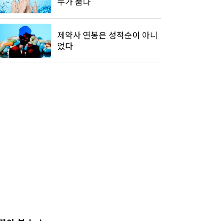
누가 품나
제약사 연봉은 성적순이 아니
었다