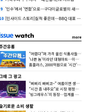
'인수'에서 '연합'으로…구다이글로벌의 새로운 투자법
9
[인사이드 스토리]실적 좋은데…BBQ 대표 '파리목숨'된 이유
10
more
주간유통
"어렵다"며 가격 올린 식품사들…진짜 어려운 거 맞아?
'나쁜 놈'이라던 대형마트…이젠 '불쌍한 놈' 됐다
홈플러스, 2000억원으로 '시간'을 샀다
그때 그 광고
"삐삐리 빠삐코~" 여름이면 생각나는 그 노래
"시간 좀 내주오"로 시장 평정한 하이마트
'빙그레우스'의 등장…업계를 흔든 '세계관' 마케팅
슬기로운 소비 생활