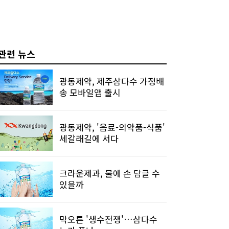
관련 뉴스
광동제약, 제주삼다수 가정배
송 모바일앱 출시
광동제약, '음료-의약품-식품'
세갈래길에 서다
크라운제과, 물에 손 담글 수
있을까
막오른 '생수전쟁'…삼다수