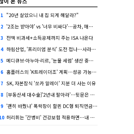
많이 본 뉴스
"20년 살았으니 내 집 되게 해달라?"
1
'2조는 받아야' vs '너무 비싸다'…공차, 매각 성공할까
2
전액 비과세+소득공제까지 주는 ISA 나온다
3
하림산업, '프리미엄 분식' 도전 접나…사라진 '멜팅피스'
4
메디큐브·아누아·리르, '눈물 세럼' 생산 중단한다
5
홈플러스의 'K트레이더조' 계획…성공 가능성은 '글쎄'
6
SK, 자본잠식 '쏘카 말레이' 지분 더 사는 이유
7
[부동산세 대수술]'2년내 팔아라'…뒷문은 열었다
8
'괜히 바꿨나' 폭락장이 할퀸 DC형 퇴직연금…전문가 조언은
9
허리휘는 '간병비' 건강보험 적용하면…내 간병보험은?
10