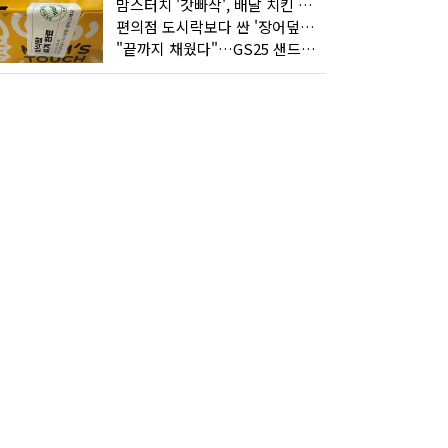
맘스터치 '갓빠삭', 배달 치킨 선입견을 바꿨다
편의점 도시락보다 싼 '장어덮밥'…오뚜기가 해냈다
"끝까지 채웠다"…GS25 샌드위치의 달라진 '속'사정