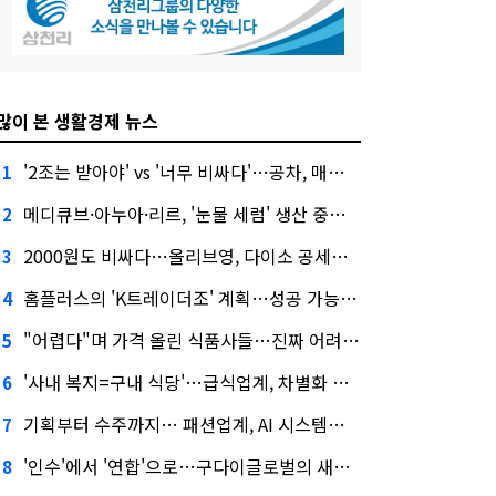
많이 본 생활경제 뉴스
'2조는 받아야' vs '너무 비싸다'…공차, 매각 성공할까
1
메디큐브·아누아·리르, '눈물 세럼' 생산 중단한다
2
2000원도 비싸다…올리브영, 다이소 공세에 '가성비'로 맞불
3
홈플러스의 'K트레이더조' 계획…성공 가능성은 '글쎄'
4
"어렵다"며 가격 올린 식품사들…진짜 어려운 거 맞아?
5
'사내 복지=구내 식당'…급식업계, 차별화 경쟁 본격화
6
기획부터 수주까지… 패션업계, AI 시스템화 박차
7
'인수'에서 '연합'으로…구다이글로벌의 새로운 투자법
8