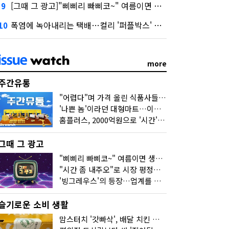
[그때 그 광고]"삐삐리 빠삐코~" 여름이면 생각나는 그 노래
9
폭염에 녹아내리는 택배…컬리 '퍼플박스' 대안 될까
10
more
주간유통
"어렵다"며 가격 올린 식품사들…진짜 어려운 거 맞아?
'나쁜 놈'이라던 대형마트…이젠 '불쌍한 놈' 됐다
홈플러스, 2000억원으로 '시간'을 샀다
그때 그 광고
"삐삐리 빠삐코~" 여름이면 생각나는 그 노래
"시간 좀 내주오"로 시장 평정한 하이마트
'빙그레우스'의 등장…업계를 흔든 '세계관' 마케팅
슬기로운 소비 생활
맘스터치 '갓빠삭', 배달 치킨 선입견을 바꿨다