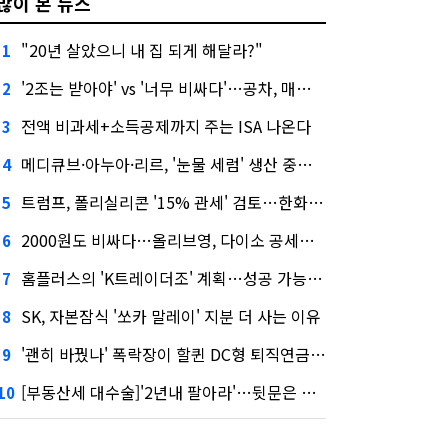
많이 본 뉴스
"20년 살았으니 내 집 되게 해달라?"
1
'2조는 받아야' vs '너무 비싸다'…공차, 매각 성공할까
2
전액 비과세+소득공제까지 주는 ISA 나온다
3
메디큐브·아누아·리르, '눈물 세럼' 생산 중단한다
4
트럼프, 폴리실리콘 '15% 관세' 검토…한화큐셀·OCI 영향은?
5
2000원도 비싸다…올리브영, 다이소 공세에 '가성비'로 맞불
6
홈플러스의 'K트레이더조' 계획…성공 가능성은 '글쎄'
7
SK, 자본잠식 '쏘카 말레이' 지분 더 사는 이유
8
'괜히 바꿨나' 폭락장이 할퀸 DC형 퇴직연금…전문가 조언은
9
[부동산세 대수술]'2년내 팔아라'…뒷문은 열었다
10