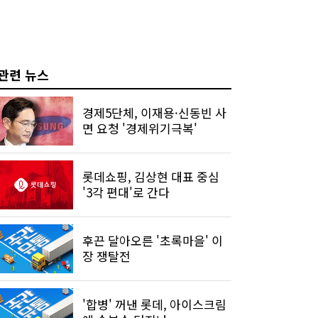
관련 뉴스
경제5단체, 이재용·신동빈 사
면 요청 '경제위기극복'
롯데쇼핑, 김상현 대표 중심
'3각 편대'로 간다
후끈 달아오른 '초록마을' 이
장 쟁탈전
'합병' 꺼낸 롯데, 아이스크림