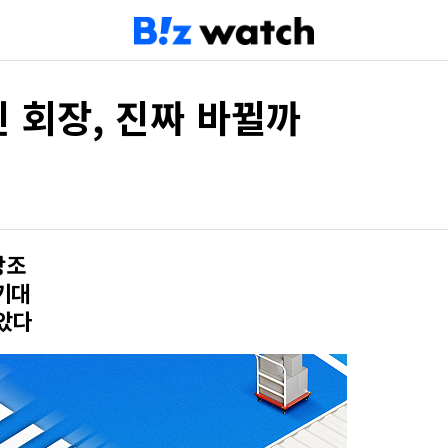
빈 회장, 진짜 바뀔까
강조
기대
았다