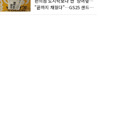
편의점 도시락보다 싼 '장어덮밥'…오뚜기가 해냈다
"끝까지 채웠다"…GS25 샌드위치의 달라진 '속'사정