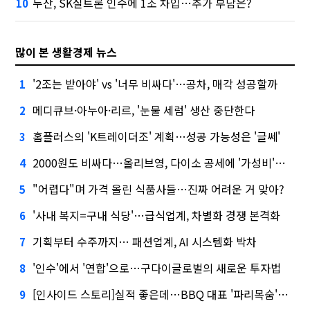
두산, SK실트론 인수에 1조 차입…추가 부담은?
10
많이 본 생활경제 뉴스
'2조는 받아야' vs '너무 비싸다'…공차, 매각 성공할까
1
메디큐브·아누아·리르, '눈물 세럼' 생산 중단한다
2
홈플러스의 'K트레이더조' 계획…성공 가능성은 '글쎄'
3
2000원도 비싸다…올리브영, 다이소 공세에 '가성비'로 맞불
4
"어렵다"며 가격 올린 식품사들…진짜 어려운 거 맞아?
5
'사내 복지=구내 식당'…급식업계, 차별화 경쟁 본격화
6
기획부터 수주까지… 패션업계, AI 시스템화 박차
7
'인수'에서 '연합'으로…구다이글로벌의 새로운 투자법
8
[인사이드 스토리]실적 좋은데…BBQ 대표 '파리목숨'된 이유
9