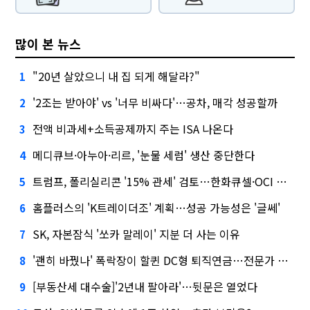
많이 본 뉴스
"20년 살았으니 내 집 되게 해달라?"
1
'2조는 받아야' vs '너무 비싸다'…공차, 매각 성공할까
2
전액 비과세+소득공제까지 주는 ISA 나온다
3
메디큐브·아누아·리르, '눈물 세럼' 생산 중단한다
4
트럼프, 폴리실리콘 '15% 관세' 검토…한화큐셀·OCI 영향은?
5
홈플러스의 'K트레이더조' 계획…성공 가능성은 '글쎄'
6
SK, 자본잠식 '쏘카 말레이' 지분 더 사는 이유
7
'괜히 바꿨나' 폭락장이 할퀸 DC형 퇴직연금…전문가 조언은
8
[부동산세 대수술]'2년내 팔아라'…뒷문은 열었다
9