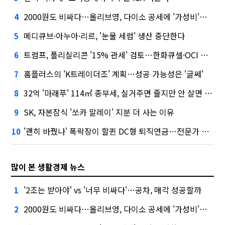
2000원도 비싸다…올리브영, 다이소 공세에 '가성비'로 맞불
4
메디큐브·아누아·리르, '눈물 세럼' 생산 중단한다
5
트럼프, 폴리실리콘 '15% 관세' 검토…한화큐셀·OCI 영향은?
6
홈플러스의 'K트레이더조' 계획…성공 가능성은 '글쎄'
7
32억 '마래푸' 114㎡ 종부세, 실거주면 줄지만 안 살면 2.5배
8
SK, 자본잠식 '쏘카 말레이' 지분 더 사는 이유
9
'괜히 바꿨나' 폭락장이 할퀸 DC형 퇴직연금…전문가 조언은
10
많이 본 생활경제 뉴스
'2조는 받아야' vs '너무 비싸다'…공차, 매각 성공할까
1
2000원도 비싸다…올리브영, 다이소 공세에 '가성비'로 맞불
2