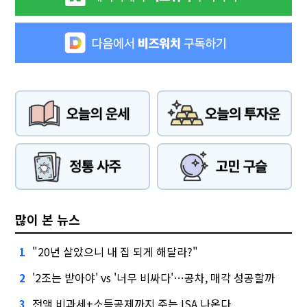
많이 본 뉴스
"20년 살았으니 내 집 되게 해달라?"
1
'2조는 받아야' vs '너무 비싸다'…공차, 매각 성공할까
2
전액 비과세+소득공제까지 주는 ISA 나온다
3