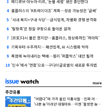
메디큐브·아누아·리르, '눈물 세럼' 생산 중단한다
3
홈플러스의 'K트레이더조' 계획…성공 가능성은 '글쎄'
4
'사내 복지=구내 식당'…급식업계, 차별화 경쟁 본격화
5
'탈팡족'은 정말 쿠팡으로 돌아온 걸까
6
[르포]다시 불은 켰지만…홈플러스, 정상화까진 '까마득'
7
기획부터 수주까지… 패션업계, AI 시스템화 박차
8
폭염에 녹아내리는 택배…컬리 '퍼플박스' 대안 될까
9
'인수'에서 '연합'으로…구다이글로벌의 새로운 투자법
10
more
주간유통
"어렵다"며 가격 올린 식품사들…진짜 어려운 거 맞아?
'나쁜 놈'이라던 대형마트…이젠 '불쌍한 놈' 됐다