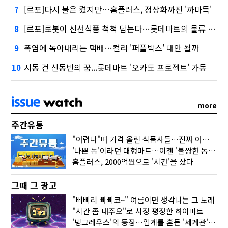
[르포]다시 불은 켰지만…홈플러스, 정상화까진 '까마득'
7
[르포]로봇이 신선식품 척척 담는다…롯데마트의 물류 혁신
8
폭염에 녹아내리는 택배…컬리 '퍼플박스' 대안 될까
9
시동 건 신동빈의 꿈...롯데마트 '오카도 프로젝트' 가동
10
more
주간유통
"어렵다"며 가격 올린 식품사들…진짜 어려운 거 맞아?
'나쁜 놈'이라던 대형마트…이젠 '불쌍한 놈' 됐다
홈플러스, 2000억원으로 '시간'을 샀다
그때 그 광고
"삐삐리 빠삐코~" 여름이면 생각나는 그 노래
"시간 좀 내주오"로 시장 평정한 하이마트
'빙그레우스'의 등장…업계를 흔든 '세계관' 마케팅