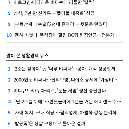
비트코인·이더리움 버티는데 리플만 '털썩'
7
삼성, 7년 만 신기록…'폴더블 대중화' 성큼
8
[부동산세 대수술]'2년내 팔아라'…뒷문은 열었다
9
'괜히 바꿨나' 폭락장이 할퀸 DC형 퇴직연금…전문가 조언은
10
많이 본 생활경제 뉴스
'2조는 받아야' vs '너무 비싸다'…공차, 매각 성공할까
1
2000원도 비싸다…올리브영, 다이소 공세에 '가성비'로 맞불
2
메디큐브·아누아·리르, '눈물 세럼' 생산 중단한다
3
"단 2주를 위해"…반딧불이에 1년을 거는 에버랜드 주키퍼
4
'사내 복지=구내 식당'…급식업계, 차별화 경쟁 본격화
5
'탈팡족'은 정말 쿠팡으로 돌아온 걸까
6