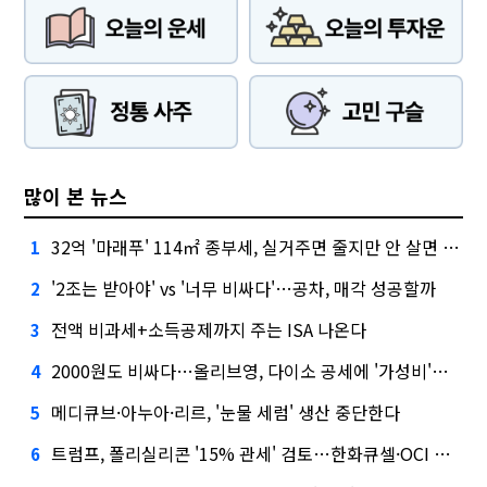
많이 본 뉴스
32억 '마래푸' 114㎡ 종부세, 실거주면 줄지만 안 살면 2.5배
1
'2조는 받아야' vs '너무 비싸다'…공차, 매각 성공할까
2
전액 비과세+소득공제까지 주는 ISA 나온다
3
2000원도 비싸다…올리브영, 다이소 공세에 '가성비'로 맞불
4
메디큐브·아누아·리르, '눈물 세럼' 생산 중단한다
5
트럼프, 폴리실리콘 '15% 관세' 검토…한화큐셀·OCI 영향은?
6