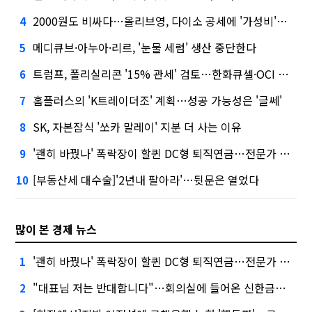
2000원도 비싸다…올리브영, 다이소 공세에 '가성비'로 맞불
4
메디큐브·아누아·리르, '눈물 세럼' 생산 중단한다
5
트럼프, 폴리실리콘 '15% 관세' 검토…한화큐셀·OCI 영향은?
6
홈플러스의 'K트레이더조' 계획…성공 가능성은 '글쎄'
7
SK, 자본잠식 '쏘카 말레이' 지분 더 사는 이유
8
'괜히 바꿨나' 폭락장이 할퀸 DC형 퇴직연금…전문가 조언은
9
[부동산세 대수술]'2년내 팔아라'…뒷문은 열었다
10
많이 본 경제 뉴스
'괜히 바꿨나' 폭락장이 할퀸 DC형 퇴직연금…전문가 조언은
1
"대표님 저는 반대합니다"…회의실에 들어온 신한금융 AI
2