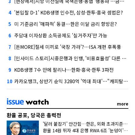
[현장에서]지방 이전설에 국책은행·농협 '행동파'…금감원 '신중모드'
3
'본입찰 D-1' KDB생명 인수전, 삼성·한투·흥국 셈법은?
4
미 기준금리 '매파적' 동결…한은 이달 금리 향방은?
5
주담대 이자상환 소득공제도 '실거주자'만 가능
6
[돈MORE]절세 미끼로 '국장 가라'?…ISA 개편 후폭풍
7
[인사이드 스토리]시중은행과 인뱅, '비용효율성' 다른 잣대 왜?
8
KDB생명 7수 만에 팔리나…한화·흥국·한투 3파전
9
카카오뱅크, 상반기 순익 3280억 '역대 최대'…"캐피탈, 자산 1조원 이상"
10
more
환율 공포, 당국은 총력전
'달러 붙잡기' 안간힘…한은, 외화 초과지준에 이자 6개월 더
환율 14원 뛰자 4대 은행 RWA 6조 '눈덩이'…2배 뛴 2분기는?