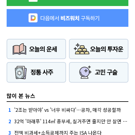
많이 본 뉴스
'2조는 받아야' vs '너무 비싸다'…공차, 매각 성공할까
1
32억 '마래푸' 114㎡ 종부세, 실거주면 줄지만 안 살면 2.5배
2
전액 비과세+소득공제까지 주는 ISA 나온다
3