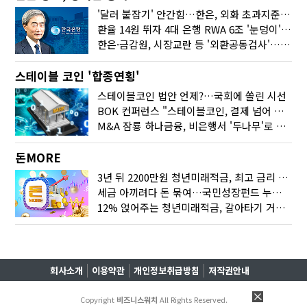
'달러 붙잡기' 안간힘…한은, 외화 초과지준에 이자 6개월 더
환율 14원 뛰자 4대 은행 RWA 6조 '눈덩이'…2배 뛴 2분기는?
한은·금감원, 시장교란 등 '외환공동검사'…환율 급등 전방위 대응
스테이블 코인 '합종연횡'
스테이블코인 법안 언제?…국회에 쏠린 시선
BOK 컨퍼런스 "스테이블코인, 결제 넘어 보험 대출 등 금융 연결 도구"
M&A 잠룡 하나금융, 비은행서 '두나무'로 눈돌린 이유는
돈MORE
3년 뒤 2200만원 청년미래적금, 최고 금리 받으려면?
세금 아끼려다 돈 묶여…국민성장펀드 누가 가입하면 좋을까
12% 얹어주는 청년미래적금, 갈아타기 거절 될수 있어요
회사소개
이용약관
개인정보취급방침
저작권안내
Copyright
비즈니스워치
All Rights Reserved.