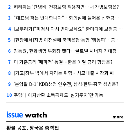
허리휘는 '간병비' 건강보험 적용하면…내 간병보험은?
2
"대표님 저는 반대합니다"…회의실에 들어온 신한금융 AI
3
[보푸라기]"피검사 다시 받아보세요" 한마디에 보험금 못 받을 뻔?
4
[현장에서]지방 이전설에 국책은행·농협 '행동파'…금감원 '신중모드'
5
김동원, 한화생명 부회장 됐다…글로벌 시너지 기대감
6
미 기준금리 '매파적' 동결…한은 이달 금리 향방은?
7
[기고]장부 밖에서 자라는 위험…사모대출 시장과 AI
8
'본입찰 D-1' KDB생명 인수전, 삼성·한투·흥국 셈법은?
9
주담대 이자상환 소득공제도 '실거주자'만 가능
10
more
환율 공포, 당국은 총력전