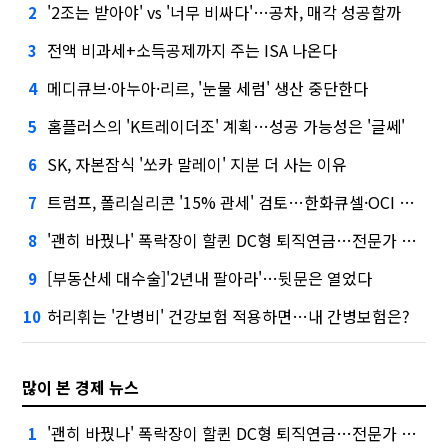
'2조는 받아야' vs '너무 비싸다'…공차, 매각 성공할까
2
전액 비과세+소득공제까지 주는 ISA 나온다
3
메디큐브·아누아·리르, '눈물 세럼' 생산 중단한다
4
홈플러스의 'K트레이더조' 계획…성공 가능성은 '글쎄'
5
SK, 자본잠식 '쏘카 말레이' 지분 더 사는 이유
6
트럼프, 폴리실리콘 '15% 관세' 검토…한화큐셀·OCI 영향은?
7
'괜히 바꿨나' 폭락장이 할퀸 DC형 퇴직연금…전문가 조언은
8
[부동산세 대수술]'2년내 팔아라'…뒷문은 열었다
9
허리휘는 '간병비' 건강보험 적용하면…내 간병보험은?
10
많이 본 경제 뉴스
'괜히 바꿨나' 폭락장이 할퀸 DC형 퇴직연금…전문가 조언은
1