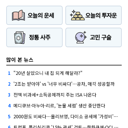
많이 본 뉴스
"20년 살았으니 내 집 되게 해달라?"
1
'2조는 받아야' vs '너무 비싸다'…공차, 매각 성공할까
2
전액 비과세+소득공제까지 주는 ISA 나온다
3
메디큐브·아누아·리르, '눈물 세럼' 생산 중단한다
4
2000원도 비싸다…올리브영, 다이소 공세에 '가성비'로 맞불
5
트럼프, 폴리실리콘 '15% 관세' 검토…한화큐셀·OCI 영향은?
6