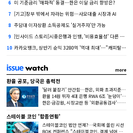
미 기준금리 '매파적' 동결…한은 이달 금리 향방은?
6
[기고]장부 밖에서 자라는 위험…사모대출 시장과 AI
7
주담대 이자상환 소득공제도 '실거주자'만 가능
8
[인사이드 스토리]시중은행과 인뱅, '비용효율성' 다른 잣대 왜?
9
카카오뱅크, 상반기 순익 3280억 '역대 최대'…"캐피탈, 자산 1조원 이상"
10
more
환율 공포, 당국은 총력전
'달러 붙잡기' 안간힘…한은, 외화 초과지준에 이자 6개월 더
환율 14원 뛰자 4대 은행 RWA 6조 '눈덩이'…2배 뛴 2분기는?
한은·금감원, 시장교란 등 '외환공동검사'…환율 급등 전방위 대응
스테이블 코인 '합종연횡'
스테이블코인 법안 언제?…국회에 쏠린 시선
BOK 컨퍼런스 "스테이블코인, 결제 넘어 보험 대출 등 금융 연결 도구"