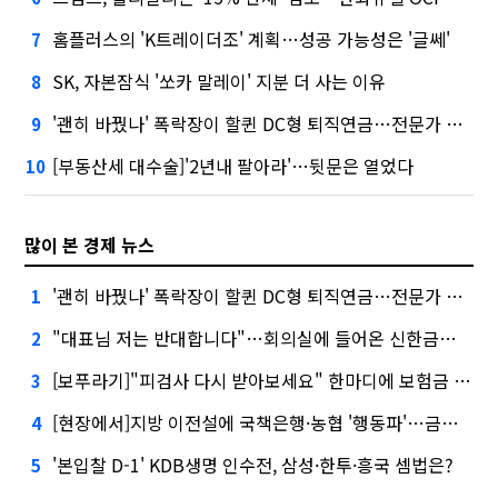
홈플러스의 'K트레이더조' 계획…성공 가능성은 '글쎄'
7
SK, 자본잠식 '쏘카 말레이' 지분 더 사는 이유
8
'괜히 바꿨나' 폭락장이 할퀸 DC형 퇴직연금…전문가 조언은
9
[부동산세 대수술]'2년내 팔아라'…뒷문은 열었다
10
많이 본 경제 뉴스
'괜히 바꿨나' 폭락장이 할퀸 DC형 퇴직연금…전문가 조언은
1
"대표님 저는 반대합니다"…회의실에 들어온 신한금융 AI
2
[보푸라기]"피검사 다시 받아보세요" 한마디에 보험금 못 받을 뻔?
3
[현장에서]지방 이전설에 국책은행·농협 '행동파'…금감원 '신중모드'
4
'본입찰 D-1' KDB생명 인수전, 삼성·한투·흥국 셈법은?
5