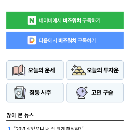
많이 본 뉴스
"20년 살았으니 내 집 되게 해달라?"
1