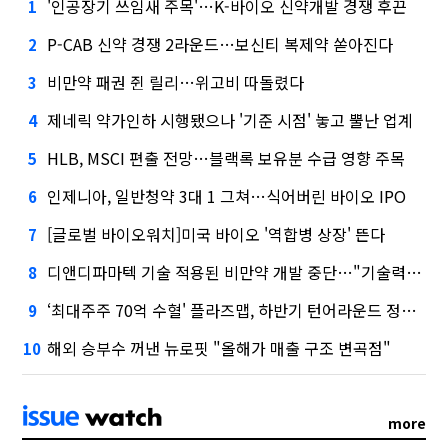
'인공장기 쓰임새 주목'…K-바이오 신약개발 경쟁 후끈
1
P-CAB 신약 경쟁 2라운드…보신티 복제약 쏟아진다
2
비만약 패권 쥔 릴리…위고비 따돌렸다
3
제네릭 약가인하 시행됐으나 '기준 시점' 놓고 뿔난 업계
4
HLB, MSCI 편출 전망…블랙록 보유분 수급 영향 주목
5
인제니아, 일반청약 3대 1 그쳐…식어버린 바이오 IPO
6
[글로벌 바이오워치]미국 바이오 '역합병 상장' 뜬다
7
디앤디파마텍 기술 적용된 비만약 개발 중단…"기술력 문제 아냐"
8
‘최대주주 70억 수혈' 플라즈맵, 하반기 턴어라운드 정조준
9
해외 승부수 꺼낸 뉴로핏 "올해가 매출 구조 변곡점"
10
more