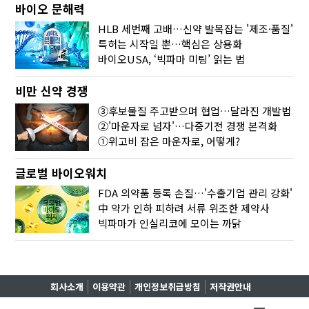
바이오 문해력
HLB 세번째 고배…신약 발목잡는 '제조·품질'
특허는 시작일 뿐…핵심은 상용화
바이오USA, ‘빅파마 미팅’ 읽는 법
비만 신약 경쟁
③후보물질 주고받으며 협업…달라진 개발법
②'마운자로 넘자'…다중기전 경쟁 본격화
①위고비 잡은 마운자로, 어떻게?
글로벌 바이오워치
FDA 의약품 등록 손질…'수출기업 관리 강화'
中 약가 인하 피하려 서류 위조한 제약사
빅파마가 인실리코에 모이는 까닭
회사소개
이용약관
개인정보취급방침
저작권안내