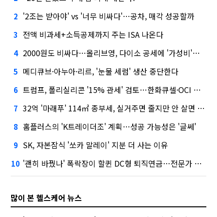
'2조는 받아야' vs '너무 비싸다'…공차, 매각 성공할까
2
전액 비과세+소득공제까지 주는 ISA 나온다
3
2000원도 비싸다…올리브영, 다이소 공세에 '가성비'로 맞불
4
메디큐브·아누아·리르, '눈물 세럼' 생산 중단한다
5
트럼프, 폴리실리콘 '15% 관세' 검토…한화큐셀·OCI 영향은?
6
32억 '마래푸' 114㎡ 종부세, 실거주면 줄지만 안 살면 2.5배
7
홈플러스의 'K트레이더조' 계획…성공 가능성은 '글쎄'
8
SK, 자본잠식 '쏘카 말레이' 지분 더 사는 이유
9
'괜히 바꿨나' 폭락장이 할퀸 DC형 퇴직연금…전문가 조언은
10
많이 본 헬스케어 뉴스