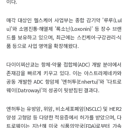
이다.
매각 대상인 헬스케어 사업부는 종합 감기약 '루루(Lul
u)'와 소염진통·해열제 '록소닌(Loxonin)' 등 장수 브랜
드를 보유하고 있으며, 최근에는 스킨케어·구강관리·식
품 등으로 사업 영역을 확장해왔다.
다이이찌산쿄는 항체-약물 접합체(ADC) 개발 분야에서
존재감을 빠르게 키우고 있다. 이는 아스트라제네카와
공동 개발한 ADC 항암제 '엔허투(Enhertu)'와 '다트로
웨이(Datroway)'의 성공이 뒷받침된 결과다.
엔허투는 유방암, 위암, 비소세포폐암(NSCLC) 및 HER2
양성 고형암 등 다양한 적응증에서 허가를 받았으며, 다
트로웨이는 지난해 미국 식품의약국(FDA)로부터 가속