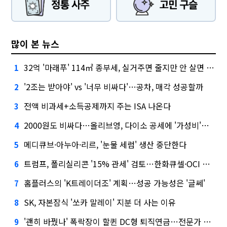
많이 본 뉴스
32억 '마래푸' 114㎡ 종부세, 실거주면 줄지만 안 살면 2.5배
1
'2조는 받아야' vs '너무 비싸다'…공차, 매각 성공할까
2
전액 비과세+소득공제까지 주는 ISA 나온다
3
2000원도 비싸다…올리브영, 다이소 공세에 '가성비'로 맞불
4
메디큐브·아누아·리르, '눈물 세럼' 생산 중단한다
5
트럼프, 폴리실리콘 '15% 관세' 검토…한화큐셀·OCI 영향은?
6
홈플러스의 'K트레이더조' 계획…성공 가능성은 '글쎄'
7
SK, 자본잠식 '쏘카 말레이' 지분 더 사는 이유
8
'괜히 바꿨나' 폭락장이 할퀸 DC형 퇴직연금…전문가 조언은
9