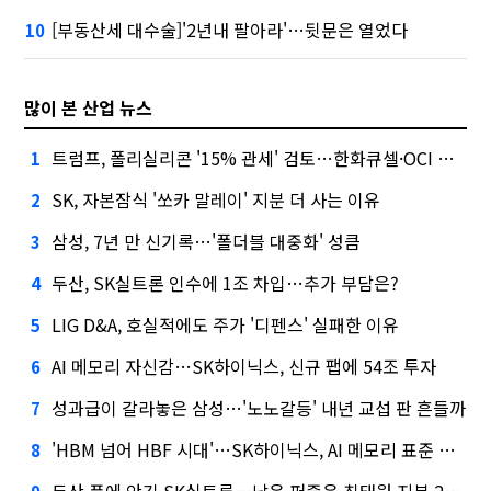
[부동산세 대수술]'2년내 팔아라'…뒷문은 열었다
10
많이 본 산업 뉴스
트럼프, 폴리실리콘 '15% 관세' 검토…한화큐셀·OCI 영향은?
1
SK, 자본잠식 '쏘카 말레이' 지분 더 사는 이유
2
삼성, 7년 만 신기록…'폴더블 대중화' 성큼
3
두산, SK실트론 인수에 1조 차입…추가 부담은?
4
LIG D&A, 호실적에도 주가 '디펜스' 실패한 이유
5
AI 메모리 자신감…SK하이닉스, 신규 팹에 54조 투자
6
성과급이 갈라놓은 삼성…'노노갈등' 내년 교섭 판 흔들까
7
'HBM 넘어 HBF 시대'…SK하이닉스, AI 메모리 표준 선점 나섰다
8