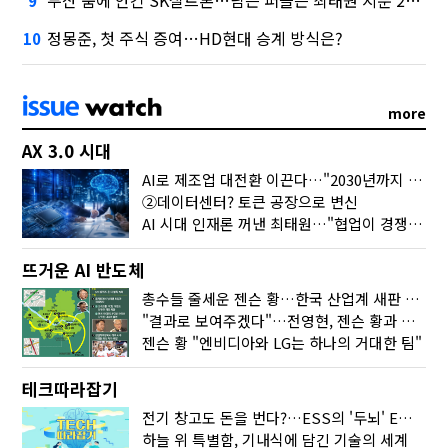
두산 품에 안긴 SK실트론…남은 퍼즐은 최태원 지분 29.4%
9
정몽준, 첫 주식 증여…HD현대 승계 방식은?
10
more
AX 3.0 시대
AI로 제조업 대전환 이끈다…"2030년까지 민관합동 20조 투자"
②데이터센터? 토큰 공장으로 변신
AI 시대 인재론 꺼낸 최태원…"협업이 경쟁력"
뜨거운 AI 반도체
총수들 줄세운 젠슨 황…한국 산업계 새판 짰다
"결과로 보여주겠다"…전영현, 젠슨 황과 HBM5 논의
젠슨 황 "엔비디아와 LG는 하나의 거대한 팀"
테크따라잡기
전기 창고도 돈을 번다?…ESS의 '두뇌' EMO가 뭐길래
하늘 위 특별함, 기내식에 담긴 기술의 세계