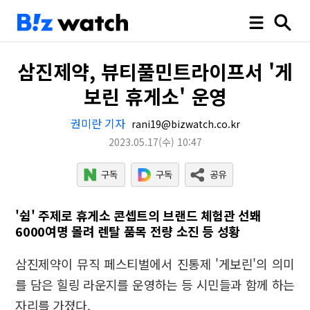
삼진제약, 뷰티풀민트라이프서 '게
보린 휴게소' 운영
권미란 기자
rani19@bizwatch.co.kr
2023.05.17
(수)
10:47
'쉼' 주제로 휴게소 콘셉트의 브랜드 체험관 선봬
6000여명 몰려 렌탈 품목 전량 소진 등 성황
삼진제약이 뮤직 페스티벌에서 진통제 '게보린'의 의미
를 담은 힐링 라운지를 운영하는 등 시민들과 함께 하는
자리를 가졌다.