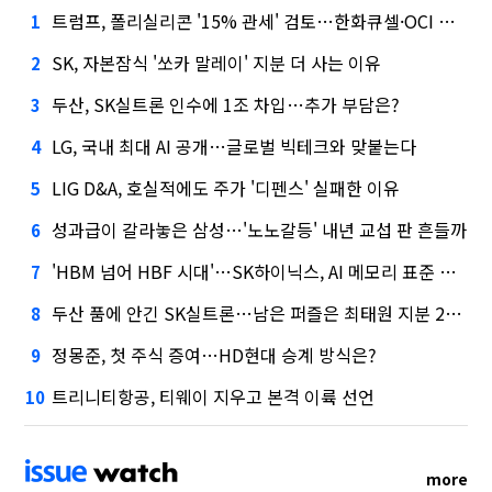
트럼프, 폴리실리콘 '15% 관세' 검토…한화큐셀·OCI 영향은?
1
SK, 자본잠식 '쏘카 말레이' 지분 더 사는 이유
2
두산, SK실트론 인수에 1조 차입…추가 부담은?
3
LG, 국내 최대 AI 공개…글로벌 빅테크와 맞붙는다
4
LIG D&A, 호실적에도 주가 '디펜스' 실패한 이유
5
성과급이 갈라놓은 삼성…'노노갈등' 내년 교섭 판 흔들까
6
'HBM 넘어 HBF 시대'…SK하이닉스, AI 메모리 표준 선점 나섰다
7
두산 품에 안긴 SK실트론…남은 퍼즐은 최태원 지분 29.4%
8
정몽준, 첫 주식 증여…HD현대 승계 방식은?
9
트리니티항공, 티웨이 지우고 본격 이륙 선언
10
more