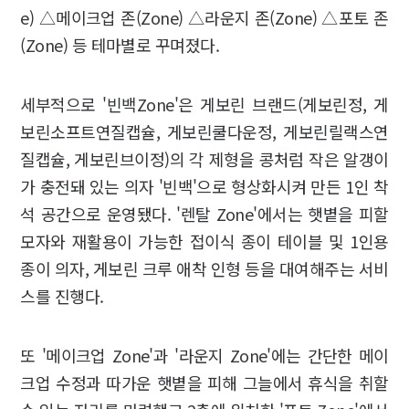
e) △메이크업 존(Zone) △라운지 존(Zone) △포토 존
(Zone) 등 테마별로 꾸며졌다.
세부적으로 '빈백Zone'은 게보린 브랜드(게보린정, 게
보린소프트연질캡슐, 게보린쿨다운정, 게보린릴랙스연
질캡슐, 게보린브이정)의 각 제형을 콩처럼 작은 알갱이
가 충전돼 있는 의자 '빈백'으로 형상화시켜 만든 1인 착
석 공간으로 운영됐다. '렌탈 Zone'에서는 햇볕을 피할
모자와 재활용이 가능한 접이식 종이 테이블 및 1인용
종이 의자, 게보린 크루 애착 인형 등을 대여해주는 서비
스를 진행다.
또 '메이크업 Zone'과 '라운지 Zone'에는 간단한 메이
크업 수정과 따가운 햇볕을 피해 그늘에서 휴식을 취할