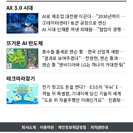
AX 3.0 시대
AI로 제조업 대전환 이끈다…"2030년까지 민관합동 20조 투자"
②데이터센터? 토큰 공장으로 변신
AI 시대 인재론 꺼낸 최태원…"협업이 경쟁력"
뜨거운 AI 반도체
총수들 줄세운 젠슨 황…한국 산업계 새판 짰다
"결과로 보여주겠다"…전영현, 젠슨 황과 HBM5 논의
젠슨 황 "엔비디아와 LG는 하나의 거대한 팀"
테크따라잡기
전기 창고도 돈을 번다?…ESS의 '두뇌' EMO가 뭐길래
하늘 위 특별함, 기내식에 담긴 기술의 세계
"도로 위 자율주행만 미래인가요"…진흙탕서 길 내는 HD현대 AI 기술
회사소개
이용약관
개인정보취급방침
저작권안내