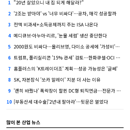
"20년 살았으니 내 집 되게 해달라?"
1
'2조는 받아야' vs '너무 비싸다'…공차, 매각 성공할까
2
전액 비과세+소득공제까지 주는 ISA 나온다
3
메디큐브·아누아·리르, '눈물 세럼' 생산 중단한다
4
2000원도 비싸다…올리브영, 다이소 공세에 '가성비'로 맞불
5
트럼프, 폴리실리콘 '15% 관세' 검토…한화큐셀·OCI 영향은?
6
홈플러스의 'K트레이더조' 계획…성공 가능성은 '글쎄'
7
SK, 자본잠식 '쏘카 말레이' 지분 더 사는 이유
8
'괜히 바꿨나' 폭락장이 할퀸 DC형 퇴직연금…전문가 조언은
9
[부동산세 대수술]'2년내 팔아라'…뒷문은 열었다
10
많이 본 산업 뉴스