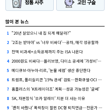
많이 본 뉴스
"20년 살았으니 내 집 되게 해달라?"
1
'2조는 받아야' vs '너무 비싸다'…공차, 매각 성공할까
2
전액 비과세+소득공제까지 주는 ISA 나온다
3
2000원도 비싸다…올리브영, 다이소 공세에 '가성비'로 맞불
4
메디큐브·아누아·리르, '눈물 세럼' 생산 중단한다
5
트럼프, 폴리실리콘 '15% 관세' 검토…한화큐셀·OCI 영향은?
6
홈플러스의 'K트레이더조' 계획…성공 가능성은 '글쎄'
7
SK, 자본잠식 '쏘카 말레이' 지분 더 사는 이유
8
'괜히 바꿨나' 폭락장이 할퀸 DC형 퇴직연금…전문가 조언은
9