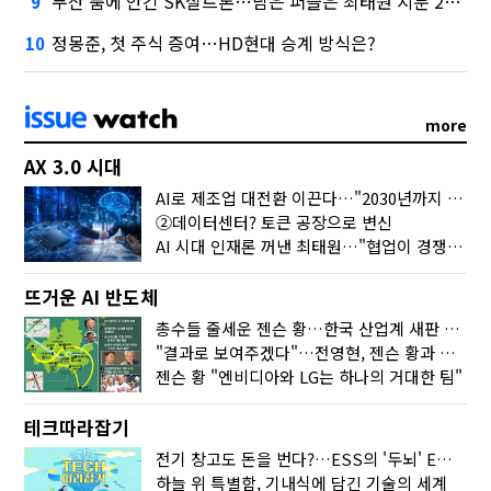
두산 품에 안긴 SK실트론…남은 퍼즐은 최태원 지분 29.4%
9
정몽준, 첫 주식 증여…HD현대 승계 방식은?
10
more
AX 3.0 시대
AI로 제조업 대전환 이끈다…"2030년까지 민관합동 20조 투자"
②데이터센터? 토큰 공장으로 변신
AI 시대 인재론 꺼낸 최태원…"협업이 경쟁력"
뜨거운 AI 반도체
총수들 줄세운 젠슨 황…한국 산업계 새판 짰다
"결과로 보여주겠다"…전영현, 젠슨 황과 HBM5 논의
젠슨 황 "엔비디아와 LG는 하나의 거대한 팀"
테크따라잡기
전기 창고도 돈을 번다?…ESS의 '두뇌' EMO가 뭐길래
하늘 위 특별함, 기내식에 담긴 기술의 세계