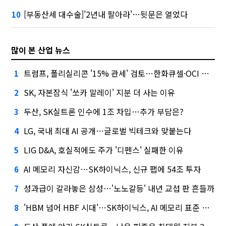
[부동산세 대수술]'2년내 팔아라'…뒷문은 열었다
10
많이 본 산업 뉴스
트럼프, 폴리실리콘 '15% 관세' 검토…한화큐셀·OCI 영향은?
1
SK, 자본잠식 '쏘카 말레이' 지분 더 사는 이유
2
두산, SK실트론 인수에 1조 차입…추가 부담은?
3
LG, 국내 최대 AI 공개…글로벌 빅테크와 맞붙는다
4
LIG D&A, 호실적에도 주가 '디펜스' 실패한 이유
5
AI 메모리 자신감…SK하이닉스, 신규 팹에 54조 투자
6
성과급이 갈라놓은 삼성…'노노갈등' 내년 교섭 판 흔들까
7
'HBM 넘어 HBF 시대'…SK하이닉스, AI 메모리 표준 선점 나섰다
8